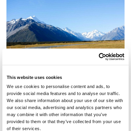
This website uses cookies
We use cookies to personalise content and ads, to
provide social media features and to analyse our traffic.
Continua a leggere:I paesi più belli del mondo – un
We also share information about your use of our site with
nuovo approccio
our social media, advertising and analytics partners who
may combine it with other information that you’ve
provided to them or that they’ve collected from your use
LEGGI I COMMENTI
0
of their services.