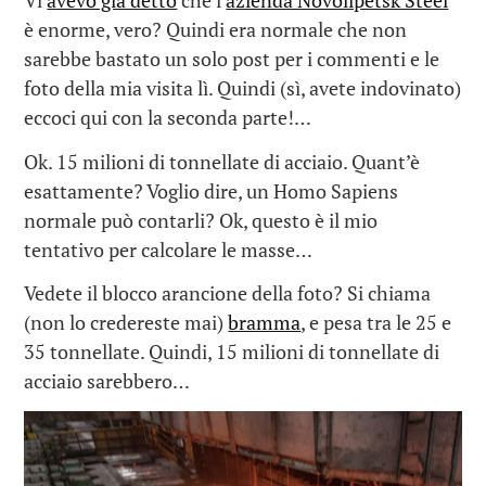
Vi
avevo già detto
che l’
azienda Novolipetsk Steel
è enorme, vero? Quindi era normale che non
sarebbe bastato un solo post per i commenti e le
foto della mia visita lì. Quindi (sì, avete indovinato)
eccoci qui con la seconda parte!…
Ok. 15 milioni di tonnellate di acciaio. Quant’è
esattamente? Voglio dire, un Homo Sapiens
normale può contarli? Ok, questo è il mio
tentativo per calcolare le masse…
Vedete il blocco arancione della foto? Si chiama
(non lo credereste mai)
bramma
, e pesa tra le 25 e
35 tonnellate. Quindi, 15 milioni di tonnellate di
acciaio sarebbero…