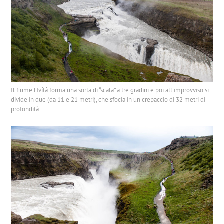
Il fiume Hvítá forma una sorta di “scala” a tre gradini e poi all’improvviso si
divide in due (da 11 e 21 metri), che sfocia in un crepaccio di 32 metri di
profondità.