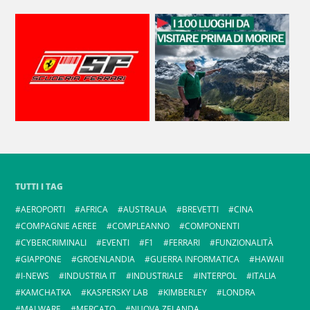
TUTTI I TAG
AEROPORTI
AFRICA
AUSTRALIA
BREVETTI
CINA
COMPAGNIE AEREE
COMPLEANNO
COMPONENTI
CYBERCRIMINALI
EVENTI
F1
FERRARI
FUNZIONALITÀ
GIAPPONE
GROENLANDIA
GUERRA INFORMATICA
HAWAII
I-NEWS
INDUSTRIA IT
INDUSTRIALE
INTERPOL
ITALIA
KAMCHATKA
KASPERSKY LAB
KIMBERLEY
LONDRA
MALWARE
MERCATO
NUOVA ZELANDA