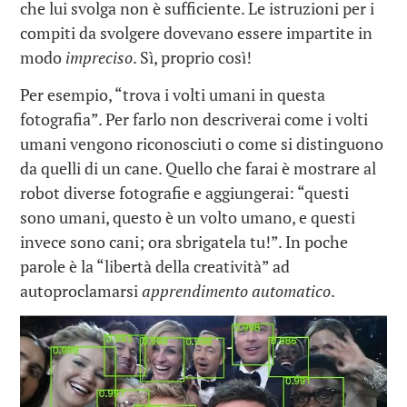
che lui svolga non
è
sufficiente. Le istruzioni per i
compiti da svolgere dovevano essere impartite in
modo
impreciso
. Sì, proprio così!
Per esempio, “trova
i volti umani
in questa
fotografia”. Per farlo non descriverai come
i volti
umani
vengono riconosciut
i
o come si distinguono
da quell
i
di un cane. Quello che farai è mostrare al
robot diverse fotografie e aggiungerai: “quest
i
sono
umani
, ques
to
è
un volto umano
, e questi
invece sono cani; ora sbrigatela tu!”. In poche
parole è la “libertà della creatività” a
d
autoproclamarsi
apprendimento automatico
.