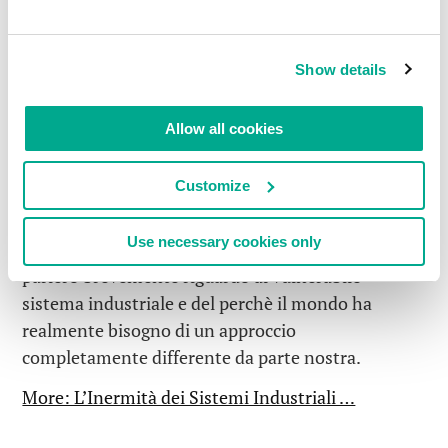
Show details
Allow all cookies
Customize
Use necessary cookies only
Ma prima di addentrarci sul nostro progetto, vi
parlerò brevemente riguardo al vulnerabile
sistema industriale e del perchè il mondo ha
realmente bisogno di un approccio
completamente differente da parte nostra.
More: L’Inermità dei Sistemi Industriali …