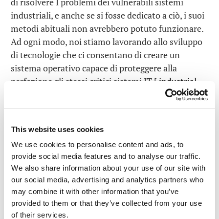
di risolvere I problemi dei vulnerabili sistemi
industriali, e anche se si fosse dedicato a ciò, i suoi
metodi abituali non avrebbero potuto funzionare.
Ad ogni modo, noi stiamo lavorando allo sviluppo
di tecnologie che ci consentano di creare un
sistema operativo capace di proteggere alla
perfezione gli stessi critici sistemi IT [
industrial
control systems
(ICS)]. Alcune
indiscrezioni in
merito al progetto di Kaspersky Lab
erano già
trapelate in Internet, quindi ho pensato che fosse
This website uses cookies
giunto il momento di svelare alcuni dettagli del
We use cookies to personalise content and ads, to
nostro progetto e mettervi al corrente di cosa bolle
provide social media features and to analyse our traffic.
in pentola.
We also share information about your use of our site with
our social media, advertising and analytics partners who
may combine it with other information that you’ve
provided to them or that they’ve collected from your use
of their services.