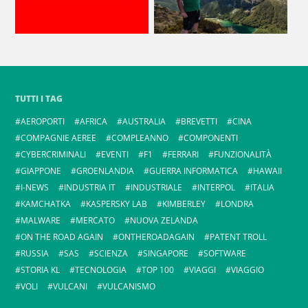
TUTTI I TAG
AEROPORTI
AFRICA
AUSTRALIA
BREVETTI
CINA
COMPAGNIE AEREE
COMPLEANNO
COMPONENTI
CYBERCRIMINALI
EVENTI
F1
FERRARI
FUNZIONALITÀ
GIAPPONE
GROENLANDIA
GUERRA INFORMATICA
HAWAII
I-NEWS
INDUSTRIA IT
INDUSTRIALE
INTERPOL
ITALIA
KAMCHATKA
KASPERSKY LAB
KIMBERLEY
LONDRA
MALWARE
MERCATO
NUOVA ZELANDA
ON THE ROAD AGAIN
ONTHEROADAGAIN
PATENT TROLL
RUSSIA
SAS
SCIENZA
SINGAPORE
SOFTWARE
STORIA KL
TECNOLOGIA
TOP 100
VIAGGI
VIAGGIO
VOLI
VULCANI
VULCANISMO