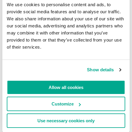
aziende (che siano aziende private o governative,
We use cookies to personalise content and ads, to
obiettivo principale degli attacchi mirati. Tuttavia,
provide social media features and to analyse our traffic.
non tutte le aziende hanno l’opportunità o l’abilità
We also share information about your use of our site with
di svolgere operazioni di cyber paleontologia in
our social media, advertising and analytics partners who
proprio, perché gli esperti che se ne occupano non
may combine it with other information that you’ve
provided to them or that they’ve collected from your use
sono così tanti (si tratta di una specializzazione di
of their services.
nicchia) e ovviamente assumerli implica un costo
importante. E invece noi di Kaspersky
abbiamo
tanti di questi talenti a disposizione
e
in tutto il
Show details
mondo
(nomi di un certo rilievo e dall’incredibile
esperienza). Per questo, grazie alla nostra forza in
Allow all cookies
questo settore e per rispondere alla grande
necessità sperimentata dalle aziende nostre
Customize
clienti, seguendo la legge della domanda e
dell’offerta, abbiamo deciso di proporre un nuovo
servizio sul mercato:
Kaspersky Managed
Use necessary cookies only
Protection
.
Continua a leggere:Cyber-