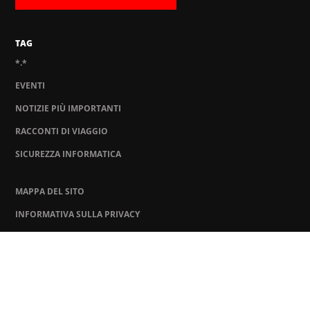
TAG
*.*
EVENTI
NOTIZIE PIÙ IMPORTANTI
RACCONTI DI VIAGGIO
SICUREZZA INFORMATICA
MAPPA DEL SITO
INFORMATIVA SULLA PRIVACY
INVIACI UN FILE SOSPETTO
KASPERSKY
BLOG UFFICIALE DI KASPERSKY
COOKIES