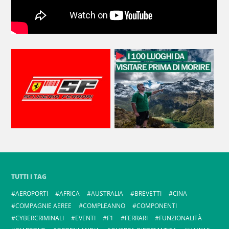
TUTTI I TAG
AEROPORTI
AFRICA
AUSTRALIA
BREVETTI
CINA
COMPAGNIE AEREE
COMPLEANNO
COMPONENTI
CYBERCRIMINALI
EVENTI
F1
FERRARI
FUNZIONALITÀ