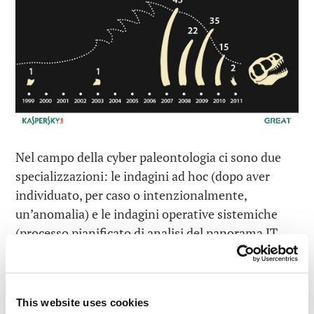
Nel campo della cyber paleontologia ci sono due
specializzazioni: le indagini ad hoc (dopo aver
individuato, per caso o intenzionalmente,
un’anomalia) e le indagini operative sistemiche
(processo pianificato di analisi del panorama IT
aziendale).
Gli evidenti vantaggi della cyber paleontologia
operativa sono altamente apprezzati dalle grandi
This website uses cookies