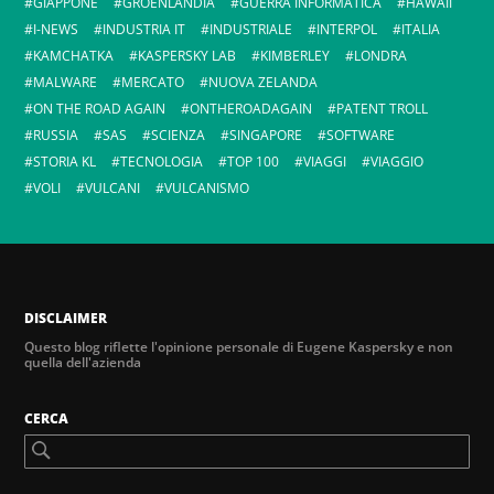
GIAPPONE
GROENLANDIA
GUERRA INFORMATICA
HAWAII
I-NEWS
INDUSTRIA IT
INDUSTRIALE
INTERPOL
ITALIA
KAMCHATKA
KASPERSKY LAB
KIMBERLEY
LONDRA
MALWARE
MERCATO
NUOVA ZELANDA
ON THE ROAD AGAIN
ONTHEROADAGAIN
PATENT TROLL
RUSSIA
SAS
SCIENZA
SINGAPORE
SOFTWARE
STORIA KL
TECNOLOGIA
TOP 100
VIAGGI
VIAGGIO
VOLI
VULCANI
VULCANISMO
DISCLAIMER
Questo blog riflette l'opinione personale di Eugene Kaspersky e non
quella dell'azienda
CERCA