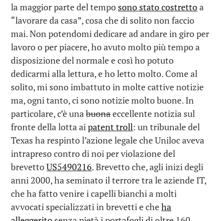
la maggior parte del tempo
sono stato costretto
a
“lavorare da casa”, cosa che di solito non faccio
mai. Non potendomi dedicare ad andare in giro per
lavoro o per piacere, ho avuto molto più tempo a
disposizione del normale e così ho potuto
dedicarmi alla lettura, e ho letto molto. Come al
solito, mi sono imbattuto in molte cattive notizie
ma, ogni tanto, ci sono notizie molto buone. In
particolare, c’è una
buona
eccellente notizia sul
fronte della lotta ai
patent troll
: un tribunale del
Texas ha respinto l’azione legale che Uniloc aveva
intrapreso contro di noi per violazione del
brevetto
US5490216
. Brevetto che, agli inizi degli
anni 2000, ha seminato il terrore tra le aziende IT,
che ha fatto venire i capelli bianchi a molti
avvocati specializzati in brevetti e che
ha
alleggerito
senza pietà i portafogli di oltre 160