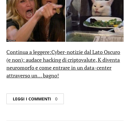
Continua a leggere:Cyber-notizie dal Lato Oscuro
(e non): audace hacking di criptovalute, K diventa
neuromorfo e come entrare in un data-center
attraverso un… bagno!
LEGGI I COMMENTI
0