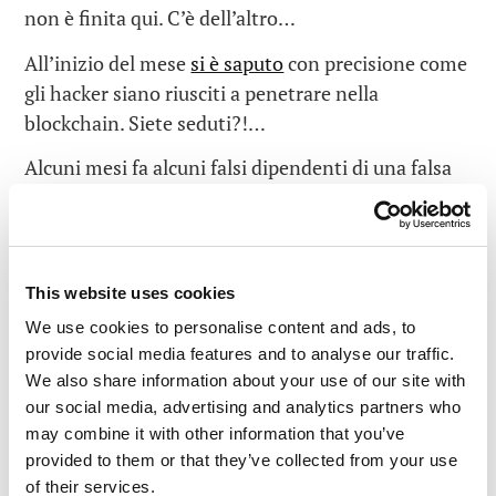
non è finita qui. C’è dell’altro…
All’inizio del mese
si è saputo
con precisione come
gli hacker siano riusciti a penetrare nella
blockchain. Siete seduti?!…
Alcuni mesi fa alcuni falsi dipendenti di una falsa
azienda hanno inviato su LinkedIn informazioni
su false offerte di lavoro ai dipendenti di Sky
Mavis. Un developer senior di Axie Infinity ha
deciso di candidarsi. Ha superato diversi colloqui
This website uses cookies
(falsi) al termine dei quali gli è stato offerto uno
We use cookies to personalise content and ads, to
stipendio e una serie di benefit (falsi)
provide social media features and to analyse our traffic.
estremamente allettanti. In pratica, gli è stata
We also share information about your use of our site with
fatta
un’offerta che non poteva rifiutare
.
our social media, advertising and analytics partners who
may combine it with other information that you’ve
L’offerta è giunta nella casella e-mail dello
provided to them or that they’ve collected from your use
sviluppatore sotto forma di un documento pdf che
of their services.