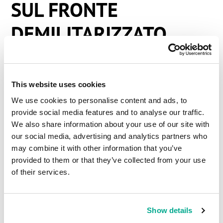
SUL FRONTE
DEMILITARIZZATO
ALTAMENTE
MILITARIZZATO
This website uses cookies
We use cookies to personalise content and ads, to
provide social media features and to analyse our traffic.
Questo è un posto moooooolto strano. È un posto
We also share information about your use of our site with
completamente isolato dal mondo (isolato dagli
our social media, advertising and analytics partners who
uomini – non isolato dalla natura come lo è ad
may combine it with other information that you’ve
esempio
Kamchatka
). Infatti è più isolato delle
provided to them or that they’ve collected from your use
centrali nucleari di Chernobyl o di Fukushima.
of their services.
Arrivarci e superare quelle colline all’orizzonte è
praticamente impossibile, anche in teoria (non si
Show details
può né via terra né via etere). Ne sareste colpiti!