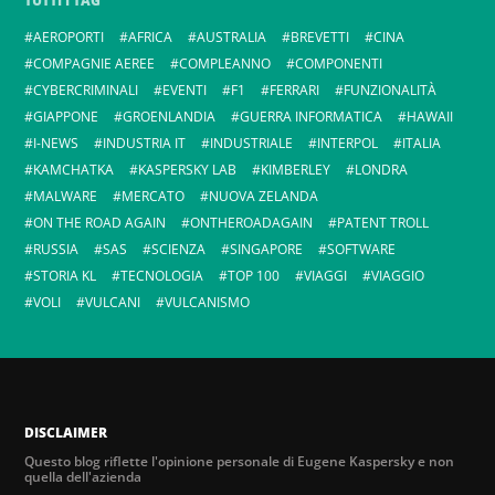
TUTTI I TAG
AEROPORTI
AFRICA
AUSTRALIA
BREVETTI
CINA
COMPAGNIE AEREE
COMPLEANNO
COMPONENTI
CYBERCRIMINALI
EVENTI
F1
FERRARI
FUNZIONALITÀ
GIAPPONE
GROENLANDIA
GUERRA INFORMATICA
HAWAII
I-NEWS
INDUSTRIA IT
INDUSTRIALE
INTERPOL
ITALIA
KAMCHATKA
KASPERSKY LAB
KIMBERLEY
LONDRA
MALWARE
MERCATO
NUOVA ZELANDA
ON THE ROAD AGAIN
ONTHEROADAGAIN
PATENT TROLL
RUSSIA
SAS
SCIENZA
SINGAPORE
SOFTWARE
STORIA KL
TECNOLOGIA
TOP 100
VIAGGI
VIAGGIO
VOLI
VULCANI
VULCANISMO
DISCLAIMER
Questo blog riflette l'opinione personale di Eugene Kaspersky e non
quella dell'azienda