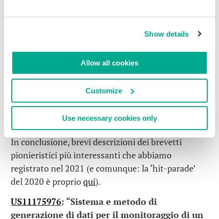
fastidiosi droni
. E c’è l’anti-ransomware: mentre il
resto dell’industria della cybersecurity sta facendo
in modo abissale nella lotta contro questo flagello
Show details
(in grado di proteggere solo contro il 50% dei
ransomware, se è così, come dimostrato in test
Allow all cookies
indipendenti), noi non potremmo fare meglio,
letteralmente (100%!). Quindi forse non è una
Customize
sorpresa che abbiamo già 13 brevetti nel nostro
portafoglio e 17 brevetti in sospeso per le
Use necessary cookies only
tecnologie ransomware. E ce ne saranno altri!
In conclusione, brevi descrizioni dei brevetti
pionieristici più interessanti che abbiamo
registrato nel 2021 (e comunque: la ‘hit-parade’
del 2020 è proprio
qui
).
US11175976
: “
Sistema e metodo di
generazione di dati per il monitoraggio di un