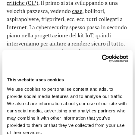
critiche (CIP)
. Il primo si sta sviluppando a una
velocità pazzesca, vedendo
case
, bollitori,
aspirapolvere, frigoriferi, ecc, ecc, tutti collegati a
Internet. La cybersecurity spesso passa in secondo
piano nella progettazione del kit IoT, quindi
interveniamo per aiutare a rendere sicuro il tutto.
C’è una situazione simile con il CIP, ma per una
ragione diversa: per esempio, i sistemi di
automazione industriale legacy si stanno
connettendo a Internet, ma con una marcata
This website uses cookies
riluttanza a introdurre la cybersecurity allo stesso
We use cookies to personalise content and ads, to
tempo, a causa di un conservatorismo innato (se
provide social media features and to analyse our traffic.
funziona, non toccarlo).
We also share information about your use of our site with
our social media, advertising and analytics partners who
E infine, ci sono altre due direzioni interessanti sul
may combine it with other information that you’ve
grafico. C’è la
tecnologia antidrone
, il nuovo e
provided to them or that they’ve collected from your use
molto promettente business di tenere a bada i
of their services.