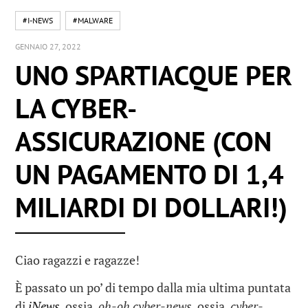
#I-NEWS
#MALWARE
GENNAIO 27, 2022
UNO SPARTIACQUE PER
LA CYBER-
ASSICURAZIONE (CON
UN PAGAMENTO DI 1,4
MILIARDI DI DOLLARI!)
Ciao ragazzi e ragazze!
È passato un po’ di tempo dalla mia ultima puntata
di
iNews
, ossia,
oh-oh cyber-news
, ossia,
cyber-