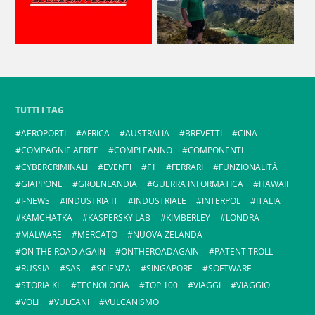
TUTTI I TAG
AEROPORTI
AFRICA
AUSTRALIA
BREVETTI
CINA
COMPAGNIE AEREE
COMPLEANNO
COMPONENTI
CYBERCRIMINALI
EVENTI
F1
FERRARI
FUNZIONALITÀ
GIAPPONE
GROENLANDIA
GUERRA INFORMATICA
HAWAII
I-NEWS
INDUSTRIA IT
INDUSTRIALE
INTERPOL
ITALIA
KAMCHATKA
KASPERSKY LAB
KIMBERLEY
LONDRA
MALWARE
MERCATO
NUOVA ZELANDA
ON THE ROAD AGAIN
ONTHEROADAGAIN
PATENT TROLL
RUSSIA
SAS
SCIENZA
SINGAPORE
SOFTWARE
STORIA KL
TECNOLOGIA
TOP 100
VIAGGI
VIAGGIO
VOLI
VULCANI
VULCANISMO