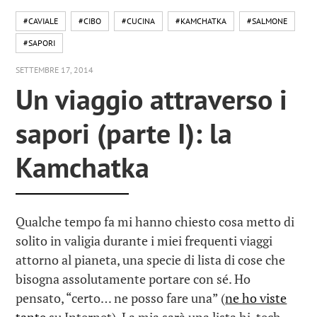
#CAVIALE
#CIBO
#CUCINA
#KAMCHATKA
#SALMONE
#SAPORI
SETTEMBRE 17, 2014
Un viaggio attraverso i
sapori (parte I): la
Kamchatka
Qualche tempo fa mi hanno chiesto cosa metto di
solito in valigia durante i miei frequenti viaggi
attorno al pianeta, una specie di lista di cose che
bisogna assolutamente portare con sé. Ho
pensato, “certo… ne posso fare una” (
ne ho viste
tante
su Internet). La mia sarà una lista hi-tech,