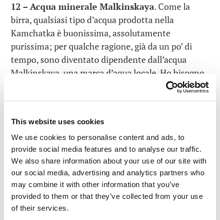
12 – Acqua minerale Malkinskaya
. Come la
birra, qualsiasi tipo d’acqua prodotta nella
Kamchatka è buonissima, assolutamente
purissima; per qualche ragione, già da un po’ di
tempo, sono diventato dipendente dall’acqua
Malkinskaya, una marca d’aqua locale. Ho bisogno
che venga commercializzata a Mosca e in tutto il
mondo. Per favore imprenditori, non è poi così
difficile…
This website uses cookies
We use cookies to personalise content and ads, to
provide social media features and to analyse our traffic.
COSA MANGIARE NEL FAR
We also share information about your use of our site with
EAST RUSSO?
our social media, advertising and analytics partners who
@E_KASPERSKY VI DÀ
may combine it with other information that you’ve
QUALCHE CONSIGLIO
provided to them or that they’ve collected from your use
of their services.
TWEET