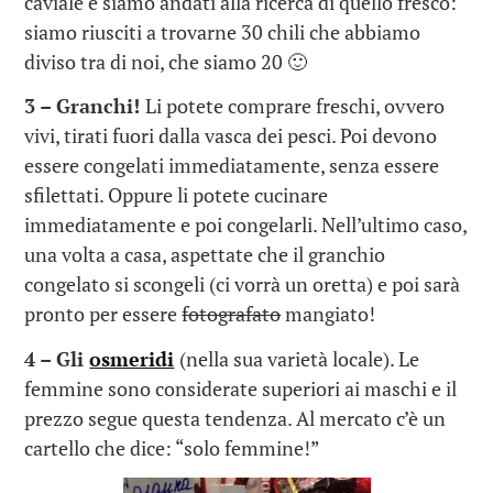
caviale e siamo andati alla ricerca di quello fresco:
siamo riusciti a trovarne 30 chili che abbiamo
diviso tra di noi, che siamo 20 🙂
3 – Granchi!
Li potete comprare freschi, ovvero
vivi, tirati fuori dalla vasca dei pesci. Poi devono
essere congelati immediatamente, senza essere
sfilettati. Oppure li potete cucinare
immediatamente e poi congelarli. Nell’ultimo caso,
una volta a casa, aspettate che il granchio
congelato si scongeli (ci vorrà un oretta) e poi sarà
pronto per essere
fotografato
mangiato!
4 –
Gli
osmeridi
(nella sua varietà locale). Le
femmine sono considerate superiori ai maschi e il
prezzo segue questa tendenza. Al mercato c’è un
cartello che dice: “solo femmine!”