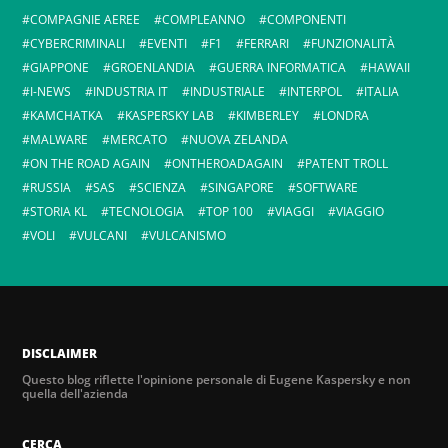
COMPAGNIE AEREE
COMPLEANNO
COMPONENTI
CYBERCRIMINALI
EVENTI
F1
FERRARI
FUNZIONALITÀ
GIAPPONE
GROENLANDIA
GUERRA INFORMATICA
HAWAII
I-NEWS
INDUSTRIA IT
INDUSTRIALE
INTERPOL
ITALIA
KAMCHATKA
KASPERSKY LAB
KIMBERLEY
LONDRA
MALWARE
MERCATO
NUOVA ZELANDA
ON THE ROAD AGAIN
ONTHEROADAGAIN
PATENT TROLL
RUSSIA
SAS
SCIENZA
SINGAPORE
SOFTWARE
STORIA KL
TECNOLOGIA
TOP 100
VIAGGI
VIAGGIO
VOLI
VULCANI
VULCANISMO
DISCLAIMER
Questo blog riflette l'opinione personale di Eugene Kaspersky e non
quella dell'azienda
CERCA