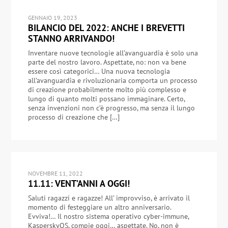
GENNAIO 19, 2023
BILANCIO DEL 2022: ANCHE I BREVETTI
STANNO ARRIVANDO!
Inventare nuove tecnologie all’avanguardia è solo una
parte del nostro lavoro. Aspettate, no: non va bene
essere così categorici… Una nuova tecnologia
all’avanguardia e rivoluzionaria comporta un processo
di creazione probabilmente molto più complesso e
lungo di quanto molti possano immaginare. Certo,
senza invenzioni non c’è progresso, ma senza il lungo
processo di creazione che […]
NOVEMBRE 11, 2022
11.11: VENT’ANNI A OGGI!
Saluti ragazzi e ragazze! All’ improvviso, è arrivato il
momento di festeggiare un altro anniversario.
Evviva!… Il nostro sistema operativo cyber-immune,
KasperskyOS, compie oggi… aspettate. No, non è