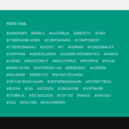
TUTTI I TAG
AEROPORTI
AFRICA
AUSTRALIA
BREVETTI
CINA
COMPAGNIE AEREE
COMPLEANNO
COMPONENTI
CYBERCRIMINALI
EVENTI
F1
FERRARI
FUNZIONALITÀ
GIAPPONE
GROENLANDIA
GUERRA INFORMATICA
HAWAII
I-NEWS
INDUSTRIA IT
INDUSTRIALE
INTERPOL
ITALIA
KAMCHATKA
KASPERSKY LAB
KIMBERLEY
LONDRA
MALWARE
MERCATO
NUOVA ZELANDA
ON THE ROAD AGAIN
ONTHEROADAGAIN
PATENT TROLL
RUSSIA
SAS
SCIENZA
SINGAPORE
SOFTWARE
STORIA KL
TECNOLOGIA
TOP 100
VIAGGI
VIAGGIO
VOLI
VULCANI
VULCANISMO