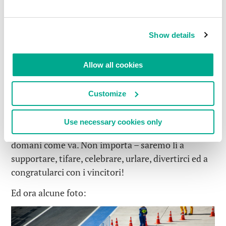
Show details
Dopo tanto divertimento con i ragazzi della
Allow all cookies
Ferrari, battiamo la ritirata prepararandoci al caos
dei trasporti di domani: sono previsti circa
Customize
200.000 spettatori e le strade non sembrano
abbastanza grandi per contenere il traffico – e lo
Use necessary cookies only
stesso succederà ai parcheggi. Beh, vedremo
domani come va. Non importa – saremo lì a
supportare, tifare, celebrare, urlare, divertirci ed a
congratularci con i vincitori!
Ed ora alcune foto: