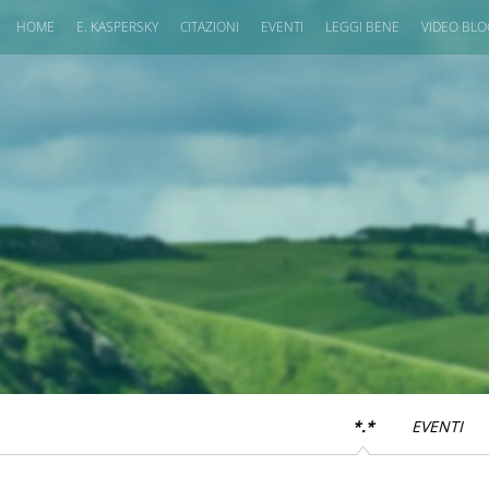
HOME
E. KASPERSKY
CITAZIONI
EVENTI
LEGGI BENE
VIDEO BL
*.*
EVENTI