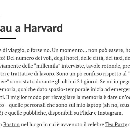
2
au a Harvard
 di viaggio, o forse no. Un momento… non può essere, ho
o! Del numero dei voli, degli hotel, delle città, dei taxi, d
viamente delle “millemila” interviste, tavole rotonde, pr
ntri e trattative di lavoro. Sono un pò confuso rispetto al 
dove” sono stato durante gli ultimi 21 giorni. Se mi impeg
memoria, qualche dato spazio-temporale inizia ad emerge
ati. Il miglior modo per risvegliare la memoria è dare un’o
oto – quelle personali che sono sul mio laptop (ah no, scus
) e quelle pubbliche, disponibili su
Flickr
e
Instagram
.
 a
Boston
nel luogo in cui è avvenuto il celebre
Tea Party
c