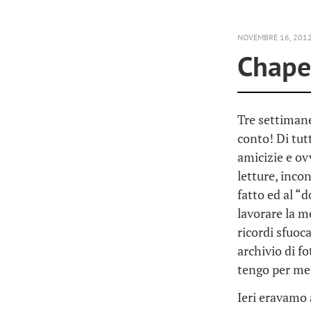
NOVEMBRE 16, 201
Chape
Tre settimane
conto! Di tutt
amicizie e ov
letture, inco
fatto ed al “
lavorare la 
ricordi sfuoc
archivio di f
tengo per me!
Ieri eravamo