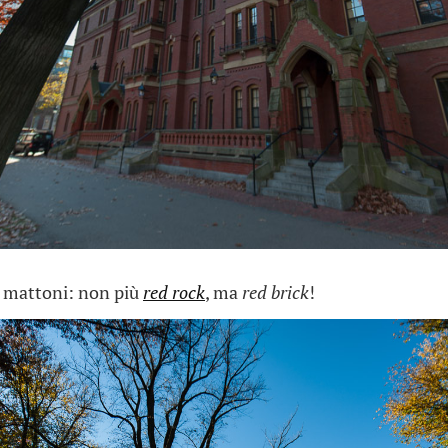
i mattoni: non più
red rock
, ma
red brick
!