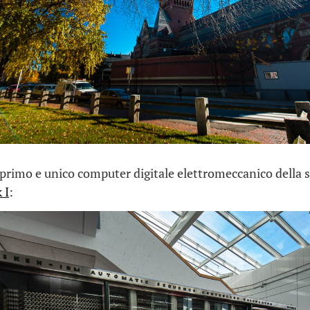
l primo e unico computer digitale elettromeccanico della s
 I
: