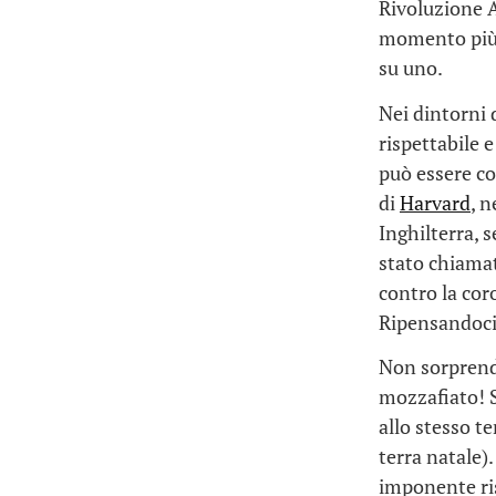
Rivoluzione A
momento più i
su uno.
Nei dintorni 
rispettabile 
può essere co
di
Harvard
, 
Inghilterra, s
stato chiam
contro la cor
Ripensandoci,
Non sorprend
mozzafiato! S
allo stesso te
terra natale)
imponente ris