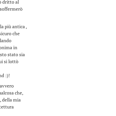
 dritto al
 soffermerò
 la più antica ,
 sicuro che
rlando
monima in
sto stato sia
 si lottò
d :)!
davvero
ualcosa che,
, della mia
tettura