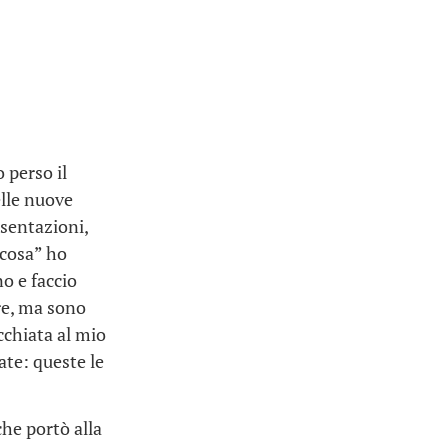
 perso il
elle nuove
esentazioni,
“cosa” ho
no e faccio
re, ma sono
cchiata al mio
ate: queste le
he portò alla