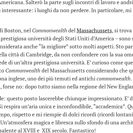
mericana. Salterò la parte sugli incontri di lavoro e andrò
nteressante: i luoghi da non perdere. In particolare, mi
di Boston, nel
Commonwealth
del
Massachussets
, si trova
e prestigiosa università degli Stati Uniti d’America – sono
nsiderata anche “la migliore” sotto molti aspetti. Sto pa
nella città di Cambridge, da non confondere con la sua o
ede di un’altra prestigiosa università. E’ curioso come que
ato
Commonwealth
del Massachusetts considerando che qui
ona inglese, uno dei più temuti ed antichi
commonwealth
.
 forse no: dopo tutto siamo nella regione del New Englan
e: questo posto lascerebbe chiunque impressionato. E’ 
i respira un’aria unica e inconfondibile, “accademica”. Q
mpo, rispetto e mi riempie di dolci ricordi (ricordi lontani
. Un’atmosfera magica e libresca sullo sfondo di una archi
alente al XVIII e XIX secolo. Fantastico!