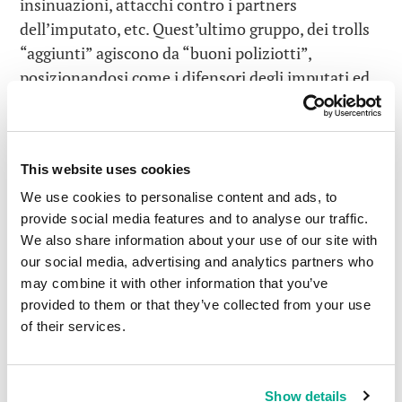
insinuazioni, attacchi contro i partners
dell’imputato, etc. Quest’ultimo gruppo, dei trolls
“aggiunti” agiscono da “buoni poliziotti”,
posizionandosi come i difensori degli imputati ed
andando contro i trolls “militanti”. Facendo un
riassunto della situazione. Quando il cappio al
collo della vittima inizia a stringersi, i trolls
This website uses cookies
“aggiunti” appaiono sulla scena offrendo
l’opportunità di unirsi al loro pool di brevetti per
We use cookies to personalise content and ads, to
provide social media features and to analyse our traffic.
una somma molto più ragionevole che quella
We also share information about your use of our site with
spropositata richiesta dai trolls “militanti”. Così
our social media, advertising and analytics partners who
avviene che il troll aggiunto firma un accordo di
may combine it with other information that you’ve
licenza con il cattivo troll “militante” per quello
provided to them or that they’ve collected from your use
stesso brevetto. Per quanto ne sappiamo, le tariffe
of their services.
delle “licenze annuali” per l’uso del pool di brevetti
possono oscillare tra decine di migliaia di dollari e
diversi milioni di dollari. La più grande cifra di cui
Show details