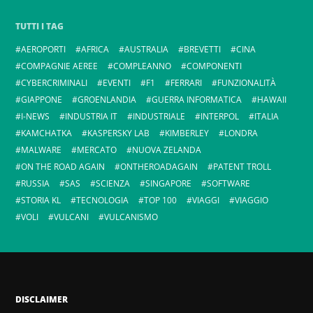
TUTTI I TAG
AEROPORTI
AFRICA
AUSTRALIA
BREVETTI
CINA
COMPAGNIE AEREE
COMPLEANNO
COMPONENTI
CYBERCRIMINALI
EVENTI
F1
FERRARI
FUNZIONALITÀ
GIAPPONE
GROENLANDIA
GUERRA INFORMATICA
HAWAII
I-NEWS
INDUSTRIA IT
INDUSTRIALE
INTERPOL
ITALIA
KAMCHATKA
KASPERSKY LAB
KIMBERLEY
LONDRA
MALWARE
MERCATO
NUOVA ZELANDA
ON THE ROAD AGAIN
ONTHEROADAGAIN
PATENT TROLL
RUSSIA
SAS
SCIENZA
SINGAPORE
SOFTWARE
STORIA KL
TECNOLOGIA
TOP 100
VIAGGI
VIAGGIO
VOLI
VULCANI
VULCANISMO
DISCLAIMER