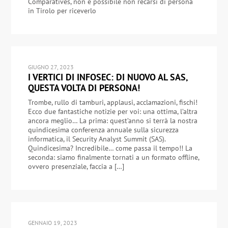
Comparatives, non è possibile non recarsi di persona
in Tirolo per riceverlo
GIUGNO 27, 2023
I VERTICI DI INFOSEC: DI NUOVO AL SAS,
QUESTA VOLTA DI PERSONA!
Trombe, rullo di tamburi, applausi, acclamazioni, fischi!
Ecco due fantastiche notizie per voi: una ottima, l’altra
ancora meglio… La prima: quest’anno si terrà la nostra
quindicesima conferenza annuale sulla sicurezza
informatica, il Security Analyst Summit (SAS).
Quindicesima? Incredibile… come passa il tempo!! La
seconda: siamo finalmente tornati a un formato offline,
ovvero presenziale, faccia a […]
GENNAIO 19, 2023