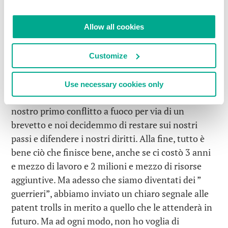
siamo venuti a conoscenza è di 7 milioni di dollari.
Questa cifra potrebbe essere perfino maggiore.
Allow all cookies
Io dissi ai nostril avvocati nel 2008 che noi di
Kaspersky
non avremmo fatto marcia indietro – ci
Customize
saremmo presentati di fronte alla corte e
avremmo lottato contro di loro, giocandoci fino
Use necessary cookies only
all’ultima cartuccia a disposizione. Si trattava del
nostro primo conflitto a fuoco per via di un
brevetto e noi decidemmo di restare sui nostri
passi e difendere i nostri diritti. Alla fine, tutto è
bene ciò che finisce bene, anche se ci costò 3 anni
e mezzo di lavoro e 2 milioni e mezzo di risorse
aggiuntive. Ma adesso che siamo diventati dei ”
guerrieri”, abbiamo inviato un chiaro segnale alle
patent trolls in merito a quello che le attenderà in
futuro. Ma ad ogni modo, non ho voglia di