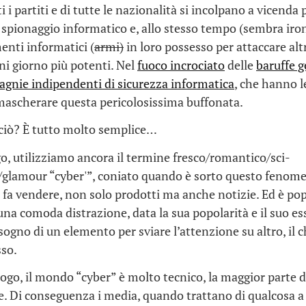
tti i partiti e di tutte le nazionalità si incolpano a vicenda p
 spionaggio informatico e, allo stesso tempo (sembra ir
menti informatici (
armi)
in loro possesso per attaccare altr
i giorno più potenti. Nel
fuoco incrociato
delle
baruffe g
gnie indipendenti di sicurezza informatica
, che hanno le
mascherare questa pericolosissima buffonata.
 ciò? È tutto molto semplice…
o, utilizziamo ancora il termine fresco/romantico/sci-
/glamour “cyber'”, coniato quando è sorto questo fenom
 fa vendere, non solo prodotti ma anche notizie. Ed è po
: una comoda distrazione, data la sua popolarità e il suo e
sogno di un elemento per sviare l’attenzione su altro, il 
sso.
ogo, il mondo “cyber” è molto tecnico, la maggior parte d
e. Di conseguenza i media, quando trattano di qualcosa a