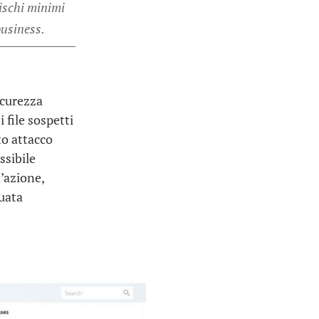
rischi minimi
business.
icurezza
i file sospetti
to attacco
ssibile
’azione,
guata