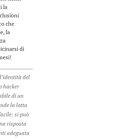
i la
clusioni
to che
e, la
zza
icinarsi di
mesi!
’identità del
o hacker
bile di un
nde la lotta
acile: si può
na risposta
enti adeguata