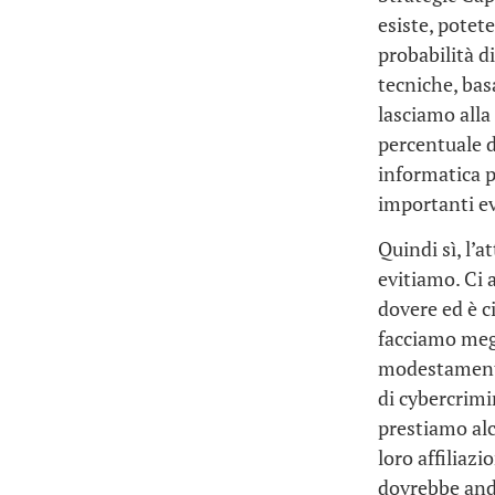
esiste, potete
probabilità d
tecniche, bas
lasciamo alla
percentuale d
informatica pi
importanti ev
Quindi sì, l’a
evitiamo. Ci 
dovere ed è c
facciamo megl
modestamen
di cybercrimin
prestiamo alc
loro affiliazi
dovrebbe anda