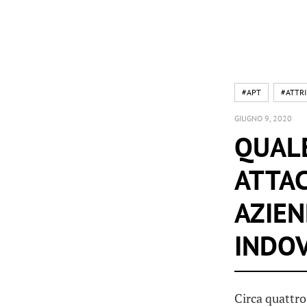
#APT
#ATTR
GIUGNO 9, 2020
QUALE
ATTA
AZIEN
INDOV
Circa quattro