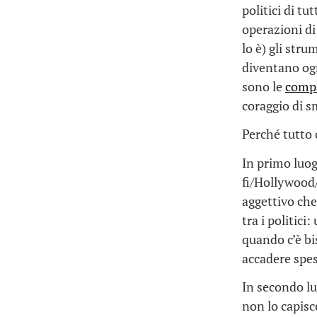
politici di tu
operazioni di
lo è) gli stru
diventano ogn
sono le
compa
coraggio di s
Perché tutto
In primo luog
fi/Hollywood
aggettivo che
tra i politici
quando c’è bi
accadere spe
In secondo lu
non lo capisc