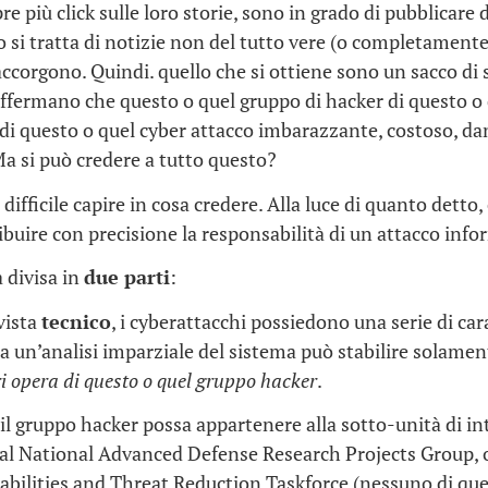
 più click sulle loro storie, sono in grado di pubblicare d
si tratta di notizie non del tutto vere (o completamente 
 accorgono. Quindi. quello che si ottiene sono un sacco di s
affermano che questo o quel gruppo di hacker di questo o
di questo o quel cyber attacco imbarazzante, costoso, d
a si può credere a tutto questo?
 difficile capire in cosa credere. Alla luce di quanto detto
ribuire con precisione la responsabilità di un attacco inf
a divisa in
due parti
:
vista
tecnico
, i cyberattacchi possiedono una serie di car
ma un’analisi imparziale del sistema può stabilire solame
i opera di questo o quel gruppo hacker
.
 il gruppo hacker possa appartenere alla sotto-unità di in
 al National Advanced Defense Research Projects Group, o
abilities and Threat Reduction Taskforce (nessuno di qu