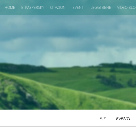
HOME
E. KASPERSKY
CITAZIONI
EVENTI
LEGGI BENE
VIDEO BL
*.*
EVENTI