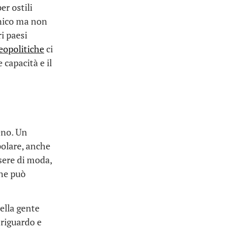
er ostili
onico ma non
i paesi
eopolitiche
ci
 capacità e il
eno. Un
polare, anche
ssere di moda,
che può
ella gente
 riguardo e