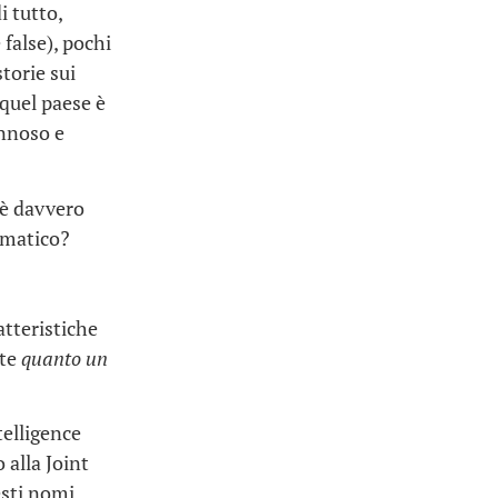
i tutto,
false), pochi
torie sui
 quel paese è
annoso e
, è davvero
ormatico?
atteristiche
nte
quanto un
telligence
 alla Joint
esti nomi