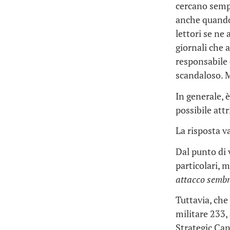
cercano sempre
anche quando 
lettori se ne
giornali che 
responsabile 
scandaloso. M
In generale, è
possibile att
La risposta v
Dal punto di 
particolari, 
attacco sembr
Tuttavia, che
militare 233,
Strategic Cap