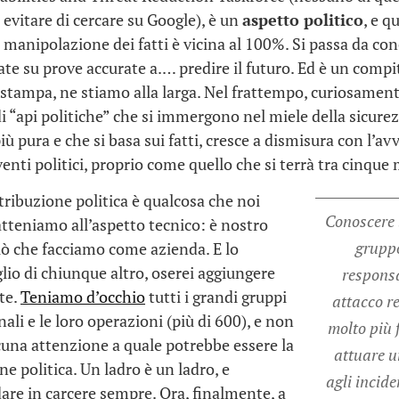
 evitare di cercare su Google), è un
aspetto politico
, e qu
i manipolazione dei fatti è vicina al 100%. Si passa da con
ate su prove accurate a.… predire il futuro. Ed è un compi
 stampa, ne stiamo alla larga. Nel frattempo, curiosament
i “api politiche” che si immergono nel miele della sicure
ù pura e che si basa sui fatti, cresce a dismisura con l’avv
enti politici, proprio come quello che si terrà tra cinque 
ttribuzione politica è qualcosa che noi
Conoscere l
atteniamo all’aspetto tecnico: è nostro
grupp
iò che facciamo come azienda. E lo
io di chiunque altro, oserei aggiungere
responsa
te.
Teniamo d’occhio
tutti i grandi gruppi
attacco re
ali e le loro operazioni (più di 600), e non
molto più f
una attenzione a quale potrebbe essere la
attuare u
one politica. Un ladro è un ladro, e
agli incid
re in carcere sempre. Ora, finalmente, a