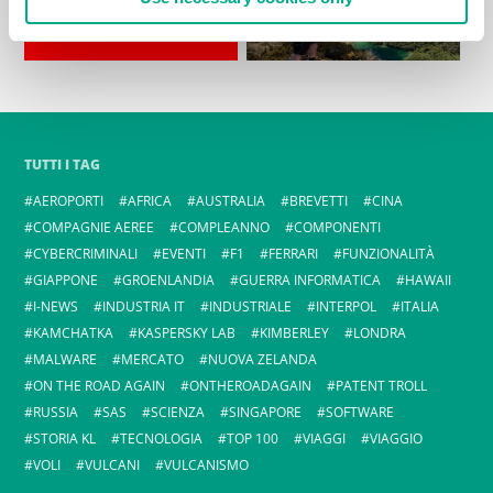
TUTTI I TAG
AEROPORTI
AFRICA
AUSTRALIA
BREVETTI
CINA
COMPAGNIE AEREE
COMPLEANNO
COMPONENTI
CYBERCRIMINALI
EVENTI
F1
FERRARI
FUNZIONALITÀ
GIAPPONE
GROENLANDIA
GUERRA INFORMATICA
HAWAII
I-NEWS
INDUSTRIA IT
INDUSTRIALE
INTERPOL
ITALIA
KAMCHATKA
KASPERSKY LAB
KIMBERLEY
LONDRA
MALWARE
MERCATO
NUOVA ZELANDA
ON THE ROAD AGAIN
ONTHEROADAGAIN
PATENT TROLL
RUSSIA
SAS
SCIENZA
SINGAPORE
SOFTWARE
STORIA KL
TECNOLOGIA
TOP 100
VIAGGI
VIAGGIO
VOLI
VULCANI
VULCANISMO