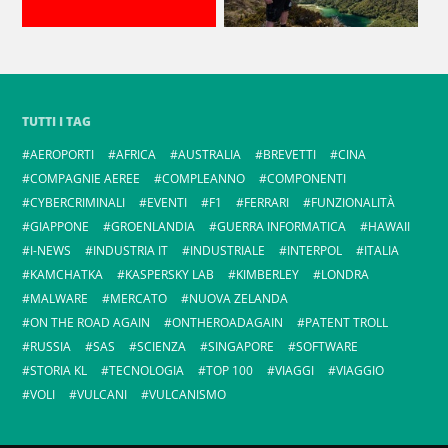
TUTTI I TAG
AEROPORTI
AFRICA
AUSTRALIA
BREVETTI
CINA
COMPAGNIE AEREE
COMPLEANNO
COMPONENTI
CYBERCRIMINALI
EVENTI
F1
FERRARI
FUNZIONALITÀ
GIAPPONE
GROENLANDIA
GUERRA INFORMATICA
HAWAII
I-NEWS
INDUSTRIA IT
INDUSTRIALE
INTERPOL
ITALIA
KAMCHATKA
KASPERSKY LAB
KIMBERLEY
LONDRA
MALWARE
MERCATO
NUOVA ZELANDA
ON THE ROAD AGAIN
ONTHEROADAGAIN
PATENT TROLL
RUSSIA
SAS
SCIENZA
SINGAPORE
SOFTWARE
STORIA KL
TECNOLOGIA
TOP 100
VIAGGI
VIAGGIO
VOLI
VULCANI
VULCANISMO