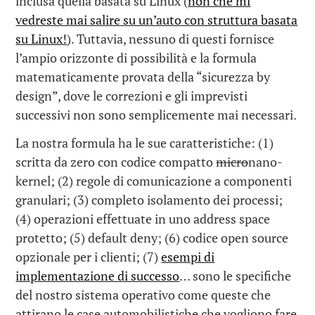
inclusa quella basata su Linux (
non che mi
vedreste mai salire su un’auto con struttura basata
su Linux!
). Tuttavia, nessuno di questi fornisce
l’ampio orizzonte di possibilità e la formula
matematicamente provata della “sicurezza by
design”, dove le correzioni e gli imprevisti
successivi non sono semplicemente mai necessari.
La nostra formula ha le sue caratteristiche: (1)
scritta da zero con codice compatto
micro
nano-
kernel; (2) regole di comunicazione a componenti
granulari; (3) completo isolamento dei processi;
(4) operazioni effettuate in uno address space
protetto; (5) default deny; (6) codice open source
opzionale per i clienti; (7)
esempi di
implementazione di successo
… sono le specifiche
del nostro sistema operativo come queste che
attirano le case automobilistiche che vogliono fare