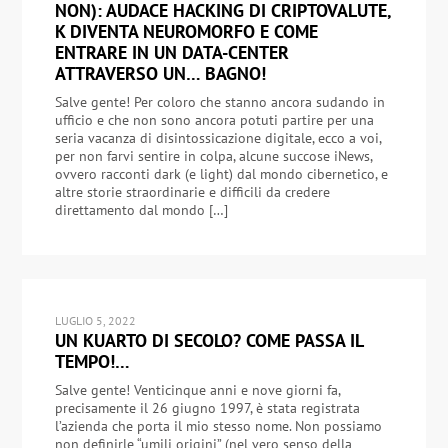
NON): AUDACE HACKING DI CRIPTOVALUTE,
K DIVENTA NEUROMORFO E COME
ENTRARE IN UN DATA-CENTER
ATTRAVERSO UN… BAGNO!
Salve gente! Per coloro che stanno ancora sudando in
ufficio e che non sono ancora potuti partire per una
seria vacanza di disintossicazione digitale, ecco a voi,
per non farvi sentire in colpa, alcune succose iNews,
ovvero racconti dark (e light) dal mondo cibernetico, e
altre storie straordinarie e difficili da credere
direttamento dal mondo […]
LUGLIO 5, 2022
UN KUARTO DI SECOLO? COME PASSA IL
TEMPO!…
Salve gente! Venticinque anni e nove giorni fa,
precisamente il 26 giugno 1997, è stata registrata
l’azienda che porta il mio stesso nome. Non possiamo
non definirle “umili origini” (nel vero senso della