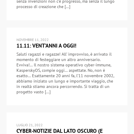
senza invenzioni non c’è progresso, ma senza il lungo
processo di creazione che […]
NOVEMBRE 11, 2022
11.11: VENT’ANNI A OGGI!
Saluti ragazzi e ragazze! All’ improvviso, è arrivato il
momento di festeggiare un altro anniversario.
Evviva!… Il nostro sistema operativo cyber-immune,
KasperskyOS, compie oggi… aspettate. No, non è
esatto… Esattamente 20 anni fa, l’11 novembre 2002,
abbiamo iniziato un lungo e importante viaggio, che
in realtà stiamo ancora percorrendo. Si tratta di un
progetto vasto […]
LUGLIO 21, 2022
CYBER-NOTIZIE DAL LATO OSCURO (E