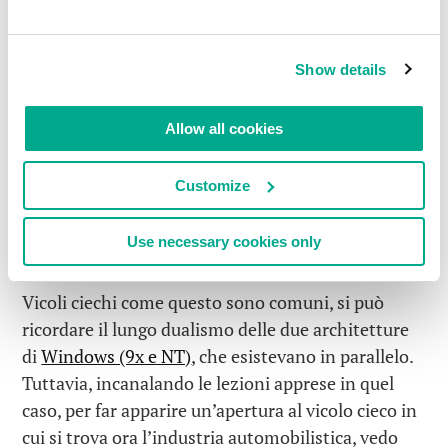
conto dell’intero panorama delle minacce
informatiche di questo nuovo paradigma.
Almeno le case automobilistiche sembrano capire
Show details
che costruire un utopico futuro
V2X
sulla
confusa
varietà elettronica di un’auto moderna è
Allow all cookies
semplicemente fuori questione (e ci sono
molti
esempi
che
lo
dimostrano
, e
molti
altri che non
Customize
sono mai stati pubblicati sulla stampa). Quindi, per
ora, l’industria automobilistica è arrivata ad un
Use necessary cookies only
punto morto.
Vicoli ciechi come questo sono comuni, si può
ricordare il lungo dualismo delle due architetture
di
Windows (9x e NT)
, che esistevano in parallelo.
Tuttavia, incanalando le lezioni apprese in quel
caso, per far apparire un’apertura al vicolo cieco in
cui si trova ora l’industria automobilistica, vedo