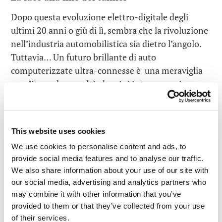
Dopo questa evoluzione elettro-digitale degli
ultimi 20 anni o giù di lì, sembra che la rivoluzione
nell’industria automobilistica sia dietro l’angolo.
Tuttavia… Un futuro brillante di auto
computerizzate ultra-connesse è una meraviglia
ma c’è una dura realtà che vi si interpone, sia
legislativa che tecnica. Qui parlerò di quest’ultimo
aspetto.
Il nuovo paradigma automobilistico non può
This website uses cookies
essere semplicemente sovrapposto anche alla più
We use cookies to personalise content and ads, to
recente architettura auto-elettronica. Perché?
provide social media features and to analyse our traffic.
Perché sotto il cofano di una nuova auto al giorno
We also share information about your use of our site with
our social media, advertising and analytics partners who
d’oggi ci sono circa 150 unità elettroniche
may combine it with other information that you’ve
sviluppate da diversi produttori in tempi diversi e
provided to them or that they’ve collected from your use
secondo standard diversi, il tutto senza tener
of their services.