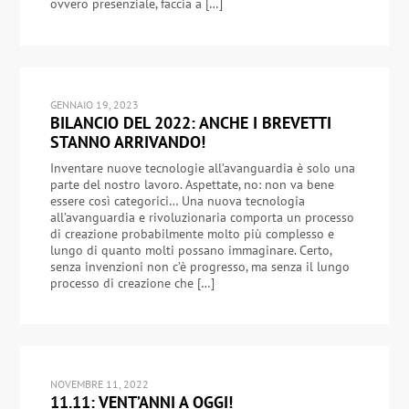
ovvero presenziale, faccia a […]
GENNAIO 19, 2023
BILANCIO DEL 2022: ANCHE I BREVETTI
STANNO ARRIVANDO!
Inventare nuove tecnologie all’avanguardia è solo una
parte del nostro lavoro. Aspettate, no: non va bene
essere così categorici… Una nuova tecnologia
all’avanguardia e rivoluzionaria comporta un processo
di creazione probabilmente molto più complesso e
lungo di quanto molti possano immaginare. Certo,
senza invenzioni non c’è progresso, ma senza il lungo
processo di creazione che […]
NOVEMBRE 11, 2022
11.11: VENT’ANNI A OGGI!