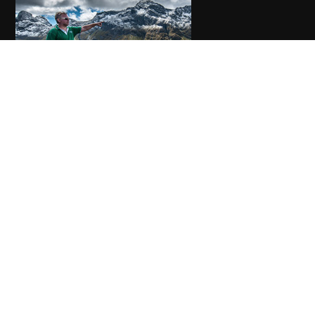
Interviste selezionate
Next target for cyber hackers could be your smart TV, says
anti-virus chief.
Eugene Kaspersky: major cyberterrorist attack is only matter
of time.