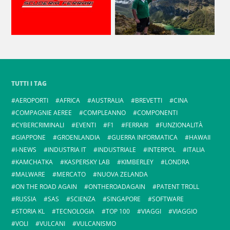
TUTTI I TAG
AEROPORTI
AFRICA
AUSTRALIA
BREVETTI
CINA
COMPAGNIE AEREE
COMPLEANNO
COMPONENTI
CYBERCRIMINALI
EVENTI
F1
FERRARI
FUNZIONALITÀ
GIAPPONE
GROENLANDIA
GUERRA INFORMATICA
HAWAII
I-NEWS
INDUSTRIA IT
INDUSTRIALE
INTERPOL
ITALIA
KAMCHATKA
KASPERSKY LAB
KIMBERLEY
LONDRA
MALWARE
MERCATO
NUOVA ZELANDA
ON THE ROAD AGAIN
ONTHEROADAGAIN
PATENT TROLL
RUSSIA
SAS
SCIENZA
SINGAPORE
SOFTWARE
STORIA KL
TECNOLOGIA
TOP 100
VIAGGI
VIAGGIO
VOLI
VULCANI
VULCANISMO