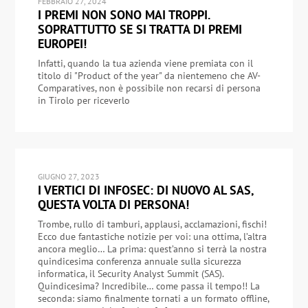
FEBBRAIO 27, 2024
I PREMI NON SONO MAI TROPPI.
SOPRATTUTTO SE SI TRATTA DI PREMI
EUROPEI!
Infatti, quando la tua azienda viene premiata con il
titolo di "Product of the year" da nientemeno che AV-
Comparatives, non è possibile non recarsi di persona
in Tirolo per riceverlo
GIUGNO 27, 2023
I VERTICI DI INFOSEC: DI NUOVO AL SAS,
QUESTA VOLTA DI PERSONA!
Trombe, rullo di tamburi, applausi, acclamazioni, fischi!
Ecco due fantastiche notizie per voi: una ottima, l’altra
ancora meglio… La prima: quest’anno si terrà la nostra
quindicesima conferenza annuale sulla sicurezza
informatica, il Security Analyst Summit (SAS).
Quindicesima? Incredibile… come passa il tempo!! La
seconda: siamo finalmente tornati a un formato offline,