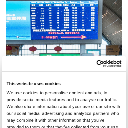
Ecco la stazione (la zona di attesa al secondo
piano)… di una “città sub-provinciale” :).
This website uses cookies
We use cookies to personalise content and ads, to
provide social media features and to analyse our traffic.
We also share information about your use of our site with
our social media, advertising and analytics partners who
may combine it with other information that you’ve
provided to them or that they’ve collected from your use