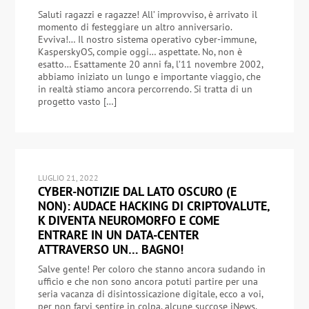
Saluti ragazzi e ragazze! All’ improvviso, è arrivato il
momento di festeggiare un altro anniversario.
Evviva!… Il nostro sistema operativo cyber-immune,
KasperskyOS, compie oggi… aspettate. No, non è
esatto… Esattamente 20 anni fa, l’11 novembre 2002,
abbiamo iniziato un lungo e importante viaggio, che
in realtà stiamo ancora percorrendo. Si tratta di un
progetto vasto […]
LUGLIO 21, 2022
CYBER-NOTIZIE DAL LATO OSCURO (E
NON): AUDACE HACKING DI CRIPTOVALUTE,
K DIVENTA NEUROMORFO E COME
ENTRARE IN UN DATA-CENTER
ATTRAVERSO UN… BAGNO!
Salve gente! Per coloro che stanno ancora sudando in
ufficio e che non sono ancora potuti partire per una
seria vacanza di disintossicazione digitale, ecco a voi,
per non farvi sentire in colpa, alcune succose iNews,