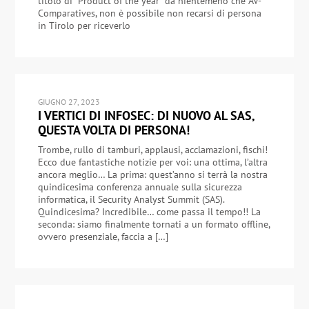
titolo di "Product of the year" da nientemeno che AV-
Comparatives, non è possibile non recarsi di persona
in Tirolo per riceverlo
GIUGNO 27, 2023
I VERTICI DI INFOSEC: DI NUOVO AL SAS,
QUESTA VOLTA DI PERSONA!
Trombe, rullo di tamburi, applausi, acclamazioni, fischi!
Ecco due fantastiche notizie per voi: una ottima, l’altra
ancora meglio… La prima: quest’anno si terrà la nostra
quindicesima conferenza annuale sulla sicurezza
informatica, il Security Analyst Summit (SAS).
Quindicesima? Incredibile… come passa il tempo!! La
seconda: siamo finalmente tornati a un formato offline,
ovvero presenziale, faccia a […]