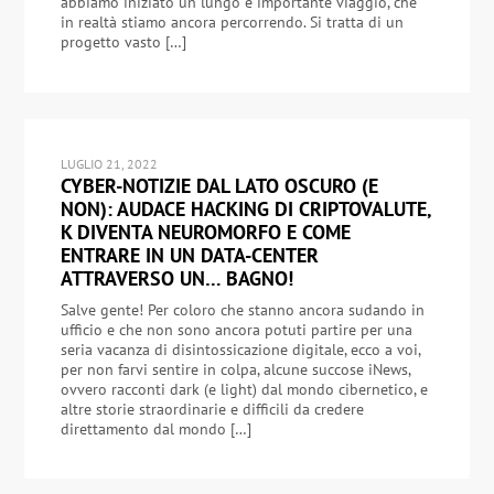
abbiamo iniziato un lungo e importante viaggio, che
in realtà stiamo ancora percorrendo. Si tratta di un
progetto vasto […]
LUGLIO 21, 2022
CYBER-NOTIZIE DAL LATO OSCURO (E
NON): AUDACE HACKING DI CRIPTOVALUTE,
K DIVENTA NEUROMORFO E COME
ENTRARE IN UN DATA-CENTER
ATTRAVERSO UN… BAGNO!
Salve gente! Per coloro che stanno ancora sudando in
ufficio e che non sono ancora potuti partire per una
seria vacanza di disintossicazione digitale, ecco a voi,
per non farvi sentire in colpa, alcune succose iNews,
ovvero racconti dark (e light) dal mondo cibernetico, e
altre storie straordinarie e difficili da credere
direttamento dal mondo […]