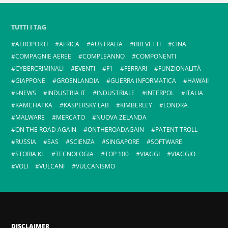
TUTTI I TAG
AEROPORTI
AFRICA
AUSTRALIA
BREVETTI
CINA
COMPAGNIE AEREE
COMPLEANNO
COMPONENTI
CYBERCRIMINALI
EVENTI
F1
FERRARI
FUNZIONALITÀ
GIAPPONE
GROENLANDIA
GUERRA INFORMATICA
HAWAII
I-NEWS
INDUSTRIA IT
INDUSTRIALE
INTERPOL
ITALIA
KAMCHATKA
KASPERSKY LAB
KIMBERLEY
LONDRA
MALWARE
MERCATO
NUOVA ZELANDA
ON THE ROAD AGAIN
ONTHEROADAGAIN
PATENT TROLL
RUSSIA
SAS
SCIENZA
SINGAPORE
SOFTWARE
STORIA KL
TECNOLOGIA
TOP 100
VIAGGI
VIAGGIO
VOLI
VULCANI
VULCANISMO
DISCLAIMER