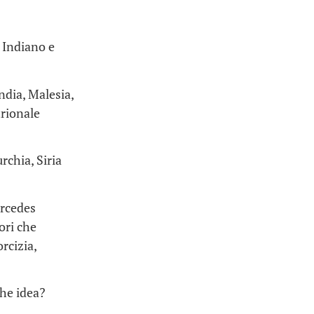
o Indiano e
ndia, Malesia,
trionale
rchia, Siria
ercedes
ori che
rcizia,
che idea?