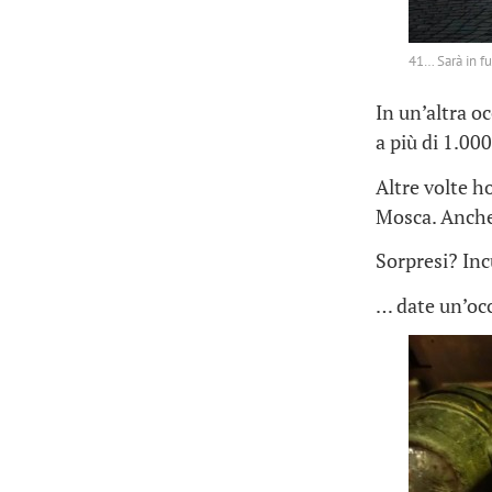
41… Sarà in f
In un’altra o
a più di 1.00
Altre volte h
Mosca. Anche 
Sorpresi? Inc
… date un’occ