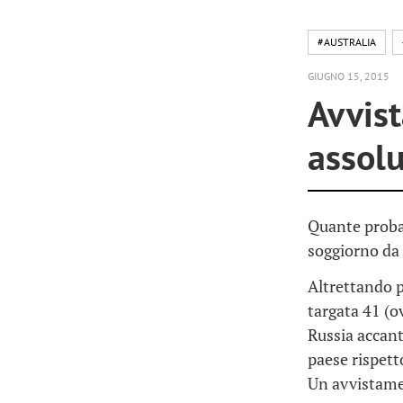
#AUSTRALIA
GIUGNO 15, 2015
Avvist
assol
Quante probab
soggiorno da
Altrettando p
targata 41 (o
Russia accant
paese rispett
Un avvistame