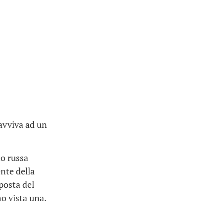
ravviva ad un
to russa
nte della
posta del
o vista una.