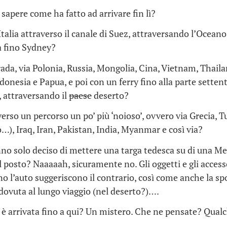
 sapere come ha fatto ad arrivare fin lì?
’Italia attraverso il canale di Suez, attraversando l’Ocean
ia fino Sydney?
ada, via Polonia, Russia, Mongolia, Cina, Vietnam, Thaila
donesia e Papua, e poi con un ferry fino alla parte setten
, attraversando il
paese
deserto?
erso un percorso un po’ più ‘noioso’, ovvero via Grecia, Tu
o…), Iraq, Iran, Pakistan, India, Myanmar e così via?
nno solo deciso di mettere una targa tedesca su di una M
l posto? Naaaaah, sicuramente no. Gli oggetti e gli access
o l’auto suggeriscono il contrario, così come anche la spo
ovuta al lungo viaggio (nel deserto?)….
è arrivata fino a qui? Un mistero. Che ne pensate? Qual