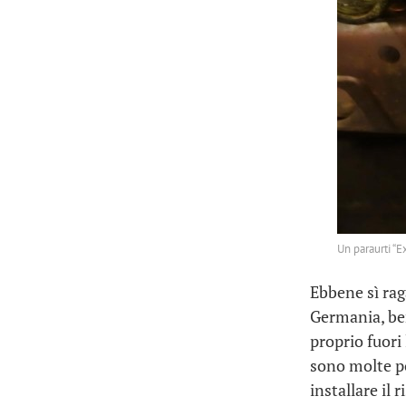
Un paraurti “
Ebbene sì rag
Germania, ben
proprio fuori
sono molte po
installare il