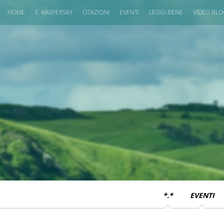
HOME
E. KASPERSKY
CITAZIONI
EVENTI
LEGGI BENE
VIDEO BL
*.*
EVENTI