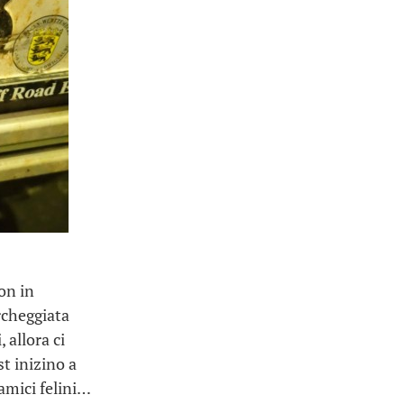
on in
rcheggiata
 allora ci
st inizino a
 amici felini…