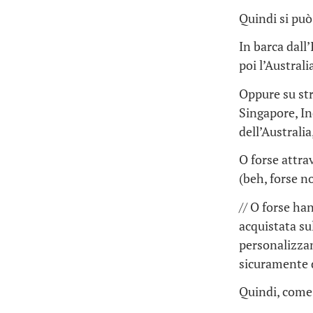
Quindi si può
In barca dall
poi l’Austral
Oppure su str
Singapore, In
dell’Australia
O forse attrav
(beh, forse n
// O forse ha
acquistata su
personalizzan
sicuramente d
Quindi, come 