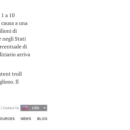
 1 a 10
 causa a una
lioni di
 negli Stati
ercentuale di
iziario arriva
tent troll
ioso. Il