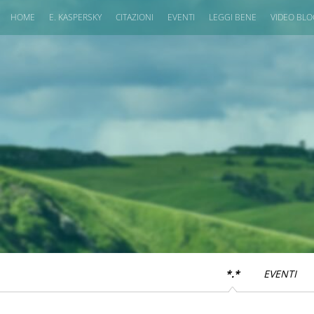
HOME
E. KASPERSKY
CITAZIONI
EVENTI
LEGGI BENE
VIDEO BL
*.*
EVENTI