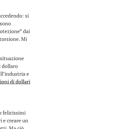
succedendo: si
 sono
rotezione” dai
storsione. Mi
 situazione
 dollaro
ll’industria e
ioni di dollari
 felicissimi
i e creare un
tti. Ma ciò