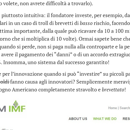
o volete, non avrete difficoltà a trovarlo).
 piuttosto intuitiva: il fondatore investe, per esempio, da
lari in un caso di troll di brevetti di
basso
rischio, facendo
tima importante, dalla quale può ricavare da 10 a 100 mi
torno che si moltiplica di 10 volte). Ormai sapete bene che
quando si perde, non si paga nulla alla controparte e la p
i avere il pagamento dei “danni” o di un accordo extragiud
%. Insomma, uno sistema dal successo garantito!
 per l’innovazione quando si può “investire” su piccoli pa
soldi
fanno causa agli innovatori? Semplicemente meravigl
Sogno Americano completamente stravolto e
brevettato
!