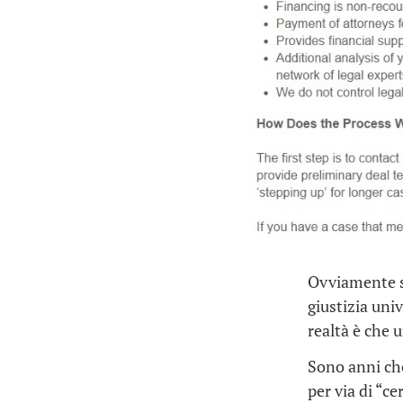
Ovviamente si
giustizia uni
realtà è che u
Sono anni che
per via di “ce