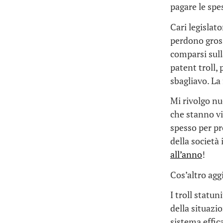
pagare le spe
Cari legislat
perdono gross
comparsi sulla
patent troll,
sbagliavo. La
Mi rivolgo nu
che stanno v
spesso per pro
della società
all’anno
!
Cos’altro ag
I troll statu
della situazi
sistema effic