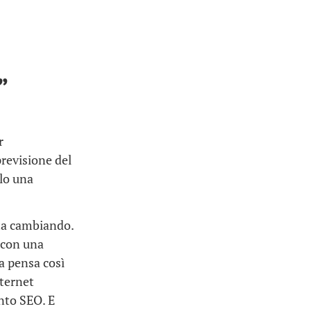
”
r
previsione del
olo una
sta cambiando.
 con una
La pensa così
nternet
nto SEO. E