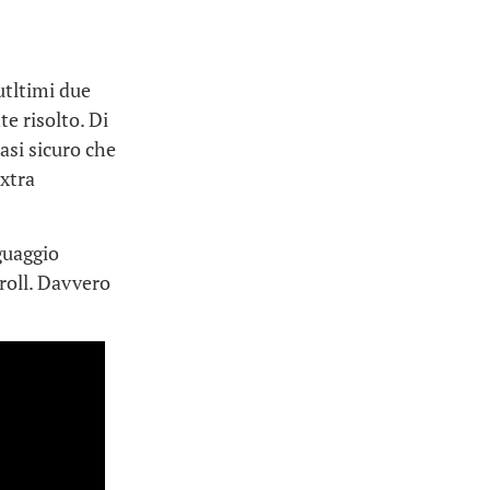
utltimi due
e risolto. Di
si sicuro che
extra
guaggio
roll. Davvero