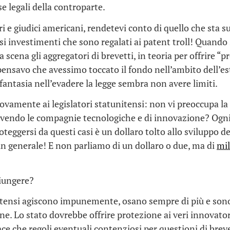
se legali della controparte.
ori e giudici americani, rendetevi conto di quello che sta 
i investimenti che sono regalati ai patent troll! Quando
 scena gli aggregatori di brevetti, in teoria per offrire “p
 pensavo che avessimo toccato il fondo nell’ambito dell’e
 fantasia nell’evadere la legge sembra non avere limiti.
ovamente ai legislatori statunitensi: non vi preoccupa la
ivendo le compagnie tecnologiche e di innovazione? Ogni
teggersi da questi casi è un dollaro tolto allo sviluppo de
 in generale! E non parliamo di un dollaro o due, ma di
mil
giungere?
nitensi agiscono impunemente, osano sempre di più e sono
one. Lo stato dovrebbe offrire protezione ai veri innovator
ace che regoli eventuali contenziosi per questioni di breve