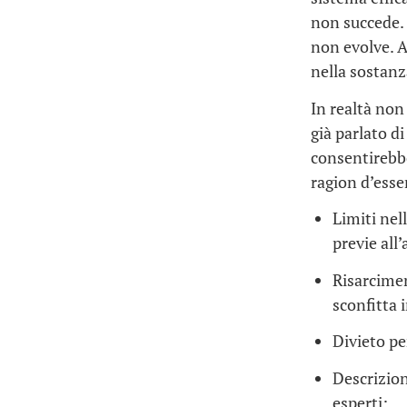
non succede. 
non evolve. A
nella sostanz
In realtà non
già parlato d
consentirebbe
ragion d’esse
Limiti nel
previe all
Risarcimen
sconfitta i
Divieto pe
Descrizion
esperti;