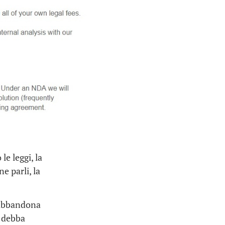
e leggi, la
e parli, la
e abbandona
, debba