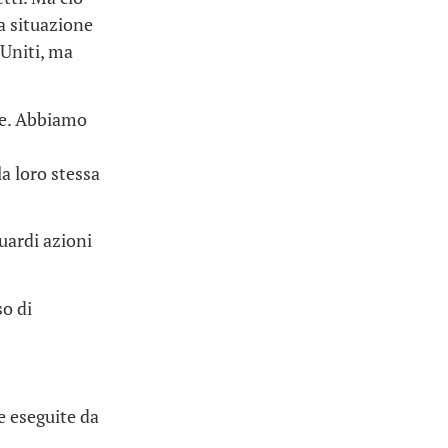
a situazione
 Uniti, ma
one. Abbiamo
la loro stessa
guardi azioni
so di
ie eseguite da