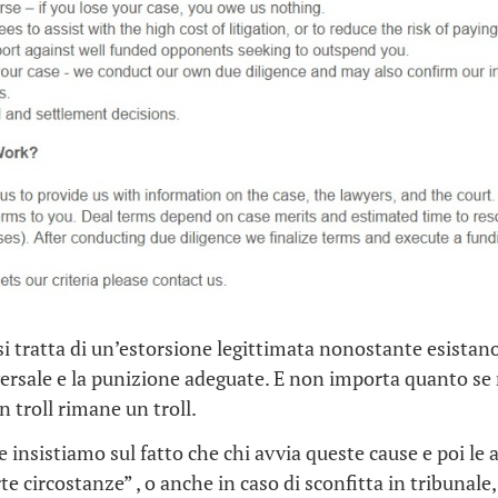
 tratta di un’estorsione legittimata nonostante esistano l
versale e la punizione adeguate. E non importa quanto se n
n troll rimane un troll.
 insistiamo sul fatto che chi avvia queste cause e poi l
rte circostanze” , o anche in caso di sconfitta in tribunale