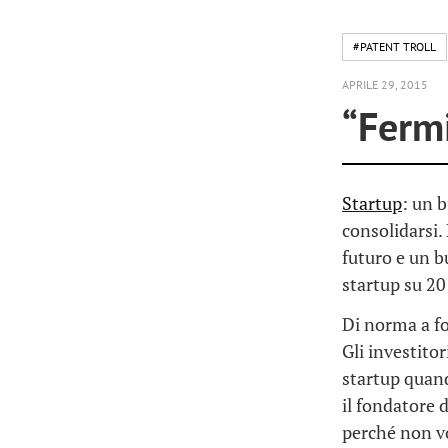
#PATENT TROLL
APRILE 29, 2015
“Fermi
Startup
: un 
consolidarsi. 
futuro e un bu
startup su 2
Di norma a fo
Gli investito
startup quand
il fondatore 
perché non v