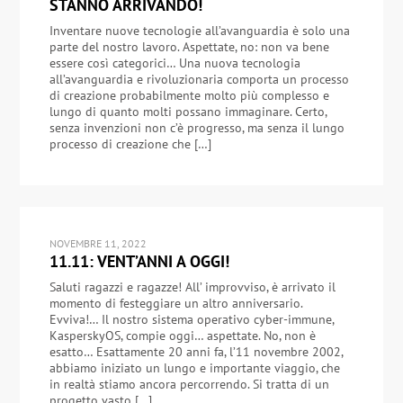
STANNO ARRIVANDO!
Inventare nuove tecnologie all’avanguardia è solo una
parte del nostro lavoro. Aspettate, no: non va bene
essere così categorici… Una nuova tecnologia
all’avanguardia e rivoluzionaria comporta un processo
di creazione probabilmente molto più complesso e
lungo di quanto molti possano immaginare. Certo,
senza invenzioni non c’è progresso, ma senza il lungo
processo di creazione che […]
NOVEMBRE 11, 2022
11.11: VENT’ANNI A OGGI!
Saluti ragazzi e ragazze! All’ improvviso, è arrivato il
momento di festeggiare un altro anniversario.
Evviva!… Il nostro sistema operativo cyber-immune,
KasperskyOS, compie oggi… aspettate. No, non è
esatto… Esattamente 20 anni fa, l’11 novembre 2002,
abbiamo iniziato un lungo e importante viaggio, che
in realtà stiamo ancora percorrendo. Si tratta di un
progetto vasto […]