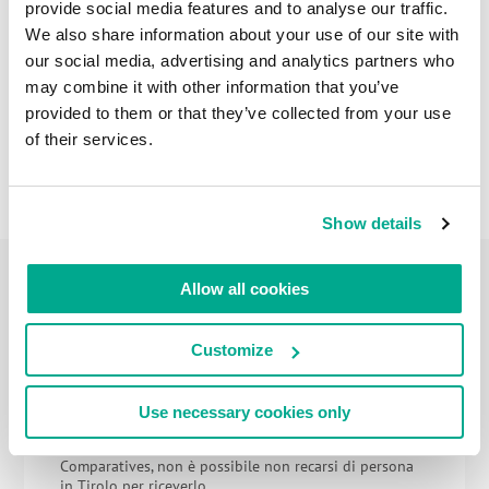
provide social media features and to analyse our traffic.
We also share information about your use of our site with
our social media, advertising and analytics partners who
may combine it with other information that you’ve
provided to them or that they’ve collected from your use
of their services.
Show details
Allow all cookies
FEBBRAIO 27, 2024
I PREMI NON SONO MAI TROPPI.
Customize
SOPRATTUTTO SE SI TRATTA DI PREMI
EUROPEI!
Use necessary cookies only
Infatti, quando la tua azienda viene premiata con il
titolo di "Product of the year" da nientemeno che AV-
Comparatives, non è possibile non recarsi di persona
in Tirolo per riceverlo