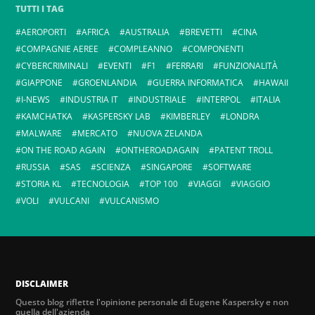
TUTTI I TAG
AEROPORTI
AFRICA
AUSTRALIA
BREVETTI
CINA
COMPAGNIE AEREE
COMPLEANNO
COMPONENTI
CYBERCRIMINALI
EVENTI
F1
FERRARI
FUNZIONALITÀ
GIAPPONE
GROENLANDIA
GUERRA INFORMATICA
HAWAII
I-NEWS
INDUSTRIA IT
INDUSTRIALE
INTERPOL
ITALIA
KAMCHATKA
KASPERSKY LAB
KIMBERLEY
LONDRA
MALWARE
MERCATO
NUOVA ZELANDA
ON THE ROAD AGAIN
ONTHEROADAGAIN
PATENT TROLL
RUSSIA
SAS
SCIENZA
SINGAPORE
SOFTWARE
STORIA KL
TECNOLOGIA
TOP 100
VIAGGI
VIAGGIO
VOLI
VULCANI
VULCANISMO
DISCLAIMER
Questo blog riflette l'opinione personale di Eugene Kaspersky e non
quella dell'azienda