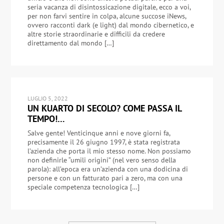
seria vacanza di disintossicazione digitale, ecco a voi,
per non farvi sentire in colpa, alcune succose iNews,
ovvero racconti dark (e light) dal mondo cibernetico, e
altre storie straordinarie e difficili da credere
direttamento dal mondo […]
LUGLIO 5, 2022
UN KUARTO DI SECOLO? COME PASSA IL
TEMPO!…
Salve gente! Venticinque anni e nove giorni fa,
precisamente il 26 giugno 1997, è stata registrata
l’azienda che porta il mio stesso nome. Non possiamo
non definirle “umili origini” (nel vero senso della
parola): all’epoca era un’azienda con una dodicina di
persone e con un fatturato pari a zero, ma con una
speciale competenza tecnologica […]