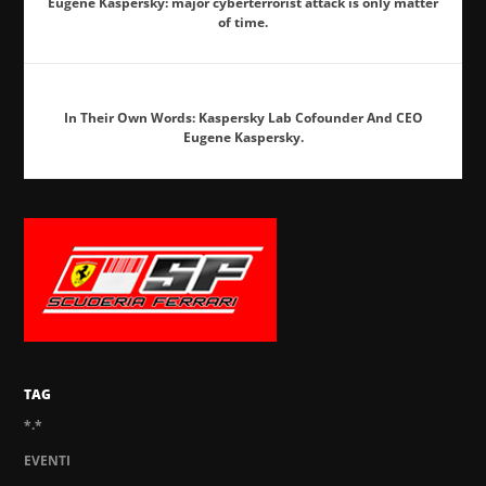
Eugene Kaspersky: major cyberterrorist attack is only matter
of time.
In Their Own Words: Kaspersky Lab Cofounder And CEO
Eugene Kaspersky.
TAG
*.*
EVENTI