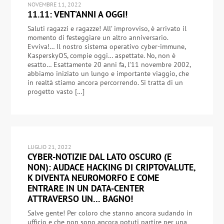
NOVEMBRE 11, 2022
11.11: VENT’ANNI A OGGI!
Saluti ragazzi e ragazze! All’ improvviso, è arrivato il
momento di festeggiare un altro anniversario.
Evviva!… Il nostro sistema operativo cyber-immune,
KasperskyOS, compie oggi… aspettate. No, non è
esatto… Esattamente 20 anni fa, l’11 novembre 2002,
abbiamo iniziato un lungo e importante viaggio, che
in realtà stiamo ancora percorrendo. Si tratta di un
progetto vasto […]
LUGLIO 21, 2022
CYBER-NOTIZIE DAL LATO OSCURO (E
NON): AUDACE HACKING DI CRIPTOVALUTE,
K DIVENTA NEUROMORFO E COME
ENTRARE IN UN DATA-CENTER
ATTRAVERSO UN… BAGNO!
Salve gente! Per coloro che stanno ancora sudando in
ufficio e che non sono ancora potuti partire per una