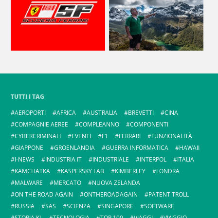
TUTTI I TAG
AEROPORTI
AFRICA
AUSTRALIA
BREVETTI
CINA
COMPAGNIE AEREE
COMPLEANNO
COMPONENTI
CYBERCRIMINALI
EVENTI
F1
FERRARI
FUNZIONALITÀ
GIAPPONE
GROENLANDIA
GUERRA INFORMATICA
HAWAII
I-NEWS
INDUSTRIA IT
INDUSTRIALE
INTERPOL
ITALIA
KAMCHATKA
KASPERSKY LAB
KIMBERLEY
LONDRA
MALWARE
MERCATO
NUOVA ZELANDA
ON THE ROAD AGAIN
ONTHEROADAGAIN
PATENT TROLL
RUSSIA
SAS
SCIENZA
SINGAPORE
SOFTWARE
STORIA KL
TECNOLOGIA
TOP 100
VIAGGI
VIAGGIO