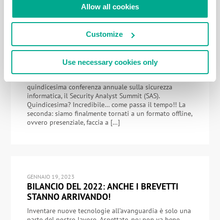
Allow all cookies
GIUGNO 27, 2023
Customize
I VERTICI DI INFOSEC: DI NUOVO AL SAS,
QUESTA VOLTA DI PERSONA!
Trombe, rullo di tamburi, applausi, acclamazioni, fischi!
Use necessary cookies only
Ecco due fantastiche notizie per voi: una ottima, l’altra
ancora meglio… La prima: quest’anno si terrà la nostra
quindicesima conferenza annuale sulla sicurezza
informatica, il Security Analyst Summit (SAS).
Quindicesima? Incredibile… come passa il tempo!! La
seconda: siamo finalmente tornati a un formato offline,
ovvero presenziale, faccia a […]
GENNAIO 19, 2023
BILANCIO DEL 2022: ANCHE I BREVETTI
STANNO ARRIVANDO!
Inventare nuove tecnologie all’avanguardia è solo una
parte del nostro lavoro. Aspettate, no: non va bene