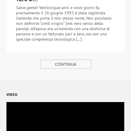
Salve gente! Venticinque anni e nove giorni fa,
precisamente il 26 giugno 1997, è stata registrata
l’azienda che porta il mio stesso nome. Non possiamo
non definirle “umili origini” (nel vero senso della
parola): all’epoca era un’azienda con una dodicina di
persone e con un fatturato pari a zero, ma con una
speciale competenza tecnologica […]
CONTINUA
VIDEO