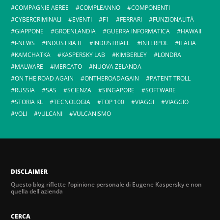
COMPAGNIE AEREE
COMPLEANNO
COMPONENTI
CYBERCRIMINALI
EVENTI
F1
FERRARI
FUNZIONALITÀ
GIAPPONE
GROENLANDIA
GUERRA INFORMATICA
HAWAII
I-NEWS
INDUSTRIA IT
INDUSTRIALE
INTERPOL
ITALIA
KAMCHATKA
KASPERSKY LAB
KIMBERLEY
LONDRA
MALWARE
MERCATO
NUOVA ZELANDA
ON THE ROAD AGAIN
ONTHEROADAGAIN
PATENT TROLL
RUSSIA
SAS
SCIENZA
SINGAPORE
SOFTWARE
STORIA KL
TECNOLOGIA
TOP 100
VIAGGI
VIAGGIO
VOLI
VULCANI
VULCANISMO
DISCLAIMER
Questo blog riflette l'opinione personale di Eugene Kaspersky e non
quella dell'azienda
CERCA