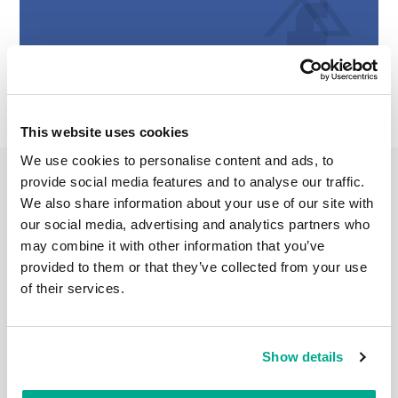
This website uses cookies
We use cookies to personalise content and ads, to
provide social media features and to analyse our traffic.
We also share information about your use of our site with
FEBBRAIO 27, 2024
our social media, advertising and analytics partners who
I PREMI NON SONO MAI TROPPI.
may combine it with other information that you’ve
SOPRATTUTTO SE SI TRATTA DI PREMI
provided to them or that they’ve collected from your use
EUROPEI!
of their services.
Infatti, quando la tua azienda viene premiata con il
titolo di "Product of the year" da nientemeno che AV-
Comparatives, non è possibile non recarsi di persona
in Tirolo per riceverlo
Show details