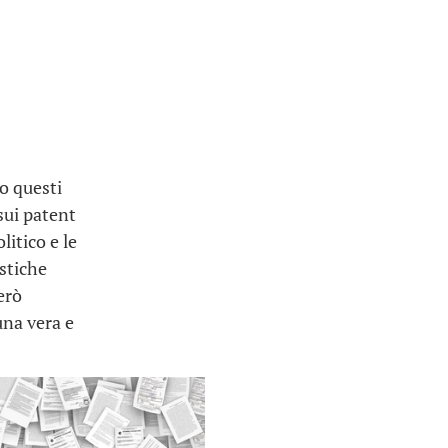
o questi
sui patent
litico e le
istiche
erò
una vera e