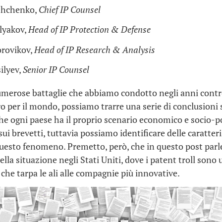
shchenko,
Chief IP Counsel
lyakov,
Head of IP Protection & Defense
orovikov,
Head of IP Research & Analysis
ilyev,
Senior IP Counsel
umerose battaglie che abbiamo condotto negli anni contr
ro per il mondo, possiamo trarre una serie di conclusioni 
 che ogni paese ha il proprio scenario economico e socio-po
sui brevetti, tuttavia possiamo identificare delle caratter
uesto fenomeno. Premetto, però, che in questo post parl
lla situazione negli Stati Uniti, dove i patent troll sono 
 che tarpa le ali alle compagnie più innovative.