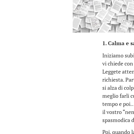
1. Calma e 
Iniziamo subi
vi chiede con
Leggete atten
richiesta. Pa
si alza di co
meglio farli c
tempo e poi… 
il vostro “ne
spasmodica di
Poi, quando la