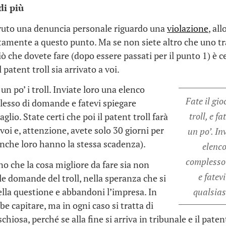
di più
evuto una denuncia personale riguardo una
violazione
, al
tamente a questo punto. Ma se non siete altro che uno tr
iò che dovete fare (dopo essere passati per il punto 1) è c
 patent troll sia arrivato a voi.
un po’ i troll. Inviate loro una elenco
Fate il gio
lesso di domande e fatevi spiegare
troll, e fa
aglio. State certi che poi il patent troll farà
voi e, attenzione, avete solo 30 giorni per
un po’. In
nche loro hanno la stessa scadenza).
elenco
complesso
o che la cosa migliore da fare sia non
e fatev
le domande del troll, nella speranza che si
lla questione e abbandoni l’impresa. In
qualsias
be capitare, ma in ogni caso si tratta di
schiosa, perché se alla fine si arriva in tribunale e il patent