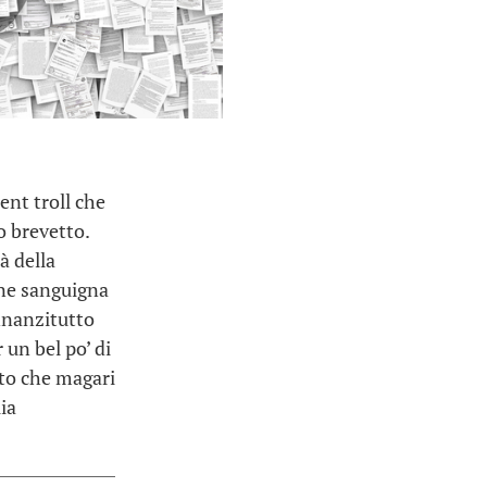
ent troll che
o brevetto.
à della
one sanguigna
Innanzitutto
 un bel po’ di
tto che magari
ia