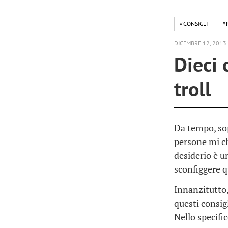
#CONSIGLI
#
DICEMBRE 12, 2013
Dieci 
troll
Da tempo, sop
persone mi ch
desiderio è u
sconfiggere 
Innanzitutto,
questi consig
Nello specifi