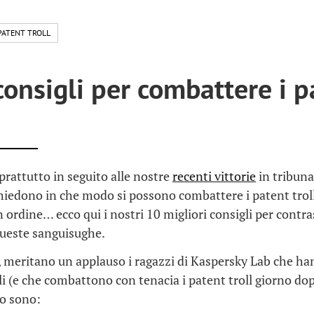
PATENT TROLL
consigli per combattere i p
rattutto in seguito alle nostre
recenti vittorie
in tribuna
iedono in che modo si possono combattere i patent troll
n ordine… ecco qui i nostri 10 migliori consigli per contra
queste sanguisughe.
 meritano un applauso i ragazzi di Kaspersky Lab che ha
li (e che combattono con tenacia i patent troll giorno dop
co sono: