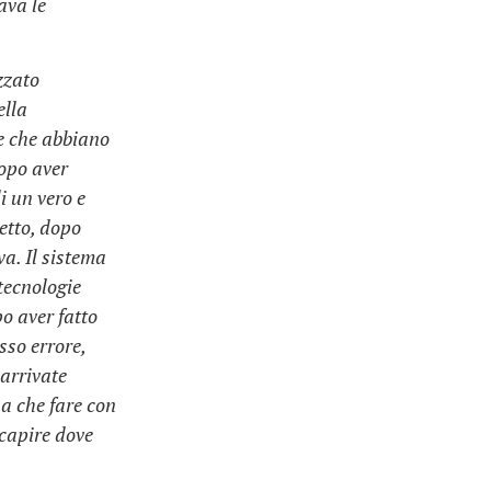
ava le
zzato
ella
le che abbiano
opo aver
i un vero e
vetto, dopo
a. Il sistema
tecnologie
o aver fatto
sso errore,
 arrivate
 a che fare con
 capire dove