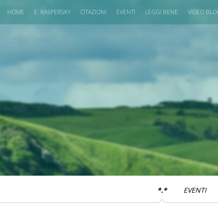
HOME
E. KASPERSKY
CITAZIONI
EVENTI
LEGGI BENE
VIDEO BL
*.*
EVENTI