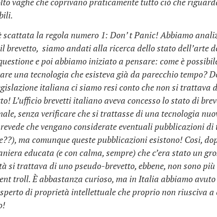
lto vaghe che coprivano praticamente tutto ciò che riguard
ili.
è scattata la regola numero 1: Don’ t Panic! Abbiamo anali
l brevetto, siamo andati alla ricerca dello stato dell’arte d
 questione e poi abbiamo iniziato a pensare: come è possibi
tare una tecnologia che esisteva già da parecchio tempo? D
egislazione italiana ci siamo resi conto che non si trattava d
to! L’ufficio brevetti italiano aveva concesso lo stato di bre
le, senza verificare che si trattasse di una tecnologia nuov
prevede che vengano considerate eventuali pubblicazioni di 
me??), ma comunque queste pubblicazioni esistono! Cosi, dop
aniera educata (e con calma, sempre) che c’era stato un gro
tà si trattava di uno pseudo-brevetto, ebbene, non sono più
tent troll. È abbastanza curioso, ma in Italia abbiamo avuto
perto di proprietà intellettuale che proprio non riusciva a
o!