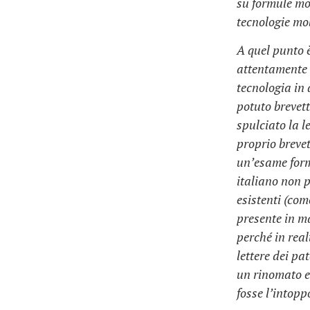
su formule mo
tecnologie mob
A quel punto 
attentamente i
tecnologia in
potuto brevet
spulciato la l
proprio brevet
un’esame forma
italiano non 
esistenti (co
presente in m
perché in real
lettere dei pa
un rinomato es
fosse l’intopp