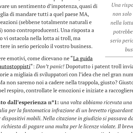
Una rispo
ivare un sentimento d’impotenza, quasi di
non solo 
voglia di mandare tutti a quel paese MA,
eazioni (sebbene totalmente naturali e
nella lotta
) sono controproducenti. Una risposta a
potrebbe
 vi ostacola nella lotta ai troll, ma
serio peric
ere in serio pericolo il vostro business.
bus
ere emotivi, come dicevano ne “
La guida
 autostoppisti
“:
Don’t panic!
Dopotutto i patent troll inv
orie a migliaia di sviluppatori con l’idea che nel gran n
a non saremo noi a cadere nella trappola, giusto? Giusto
l respiro, controllate le emozioni e iniziate a raccogliere
to dall’esperienza nº1:
u
na volta abbiamo ricevuta una
talia per la fantomatica infrazione di un brevetto riguardan
 dispositivi mobili. Nella citazione in giudizio si passava 
 richiesta di pagare una multa per le licenze violate. Il brev