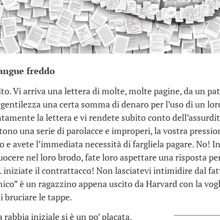
sangue freddo
to. Vi arriva una lettera di molte, molte pagine, da un pat
 gentilezza una certa somma di denaro per l’uso di un lor
tamente la lettera e vi rendete subito conto dell’assurdit
rtono una serie di parolacce e improperi, la vostra pressi
lpo e avete l’immediata necessità di fargliela pagare. No! 
uocere nel loro brodo, fate loro aspettare una risposta per
iniziate il contrattacco! Non lasciatevi intimidire dal fa
mico” è un ragazzino appena uscito da Harvard con la vogl
 bruciare le tappe.
 rabbia iniziale si è un po’ placata,