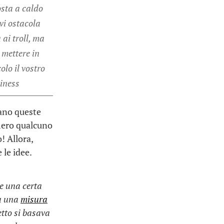
sta a caldo
vi ostacola
 ai troll, ma
 mettere in
olo il vostro
iness
iano queste
umero qualcuno
! Allora,
 le idee.
te una certa
da una
misura
etto si basava