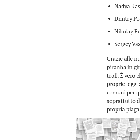
Nadya Ka
Dmitry Po
Nikolay B
Sergey Vas
Grazie alle n
piranha in gi
troll. È vero
proprie leggi 
comuni per q
soprattutto de
propria piaga