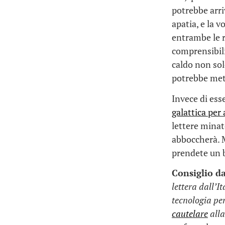
potrebbe arr
apatia, e la 
entrambe le r
comprensibili
caldo non solo
potrebbe mett
Invece di ess
galattica per
lettere minat
abboccherà. M
prendete un be
Consiglio da
lettera dall’I
tecnologia per
cautelare
alla