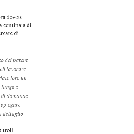
lora dovete
a centinaia di
ercare di
co dei patent
teli lavorare
viate loro un
 lungo e
 di domande
i spiegare
i dettaglio
 troll