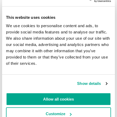
passaggi sono stati superati con successo: così i
cybercriminali si fanno grasse risate, in barba a voi
e
alla banca
. 😊
This website uses cookies
We use cookies to personalise content and ads, to
Cosa potete fare per evitare una situazione del
provide social media features and to analyse our traffic.
genere? Ecco un paio di consigli:
We also share information about your use of our site with
Non rivelate a nessuno username e password,
our social media, advertising and analytics partners who
neanche al dipendente della vostra banca.
may combine it with other information that you’ve
provided to them or that they’ve collected from your use
Sicuramente non è la prima volta che vi viene
of their services.
detto, le banche cercano sempre di ricordarlo
non appena possono;
Difendete i vostri dispositivi dai malware
Show details
impiegando un’app antivirus affidabile. Ne
conosco una…. No, dai, scegliete quella che
Allow all cookies
preferite. 😊
Customize
Cyberspionaggio di diplomatici stranieri in