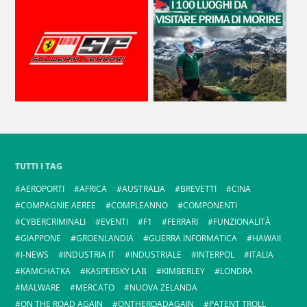
TUTTI I TAG
AEROPORTI
AFRICA
AUSTRALIA
BREVETTI
CINA
COMPAGNIE AEREE
COMPLEANNO
COMPONENTI
CYBERCRIMINALI
EVENTI
F1
FERRARI
FUNZIONALITÀ
GIAPPONE
GROENLANDIA
GUERRA INFORMATICA
HAWAII
I-NEWS
INDUSTRIA IT
INDUSTRIALE
INTERPOL
ITALIA
KAMCHATKA
KASPERSKY LAB
KIMBERLEY
LONDRA
MALWARE
MERCATO
NUOVA ZELANDA
ON THE ROAD AGAIN
ONTHEROADAGAIN
PATENT TROLL