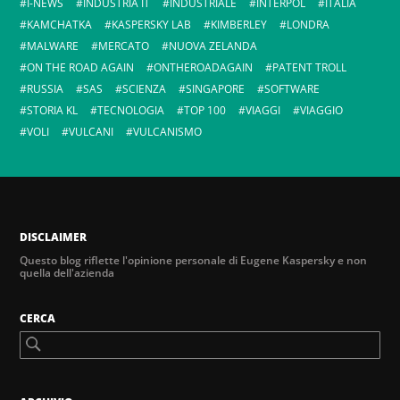
I-NEWS
INDUSTRIA IT
INDUSTRIALE
INTERPOL
ITALIA
KAMCHATKA
KASPERSKY LAB
KIMBERLEY
LONDRA
MALWARE
MERCATO
NUOVA ZELANDA
ON THE ROAD AGAIN
ONTHEROADAGAIN
PATENT TROLL
RUSSIA
SAS
SCIENZA
SINGAPORE
SOFTWARE
STORIA KL
TECNOLOGIA
TOP 100
VIAGGI
VIAGGIO
VOLI
VULCANI
VULCANISMO
DISCLAIMER
Questo blog riflette l'opinione personale di Eugene Kaspersky e non
quella dell'azienda
CERCA