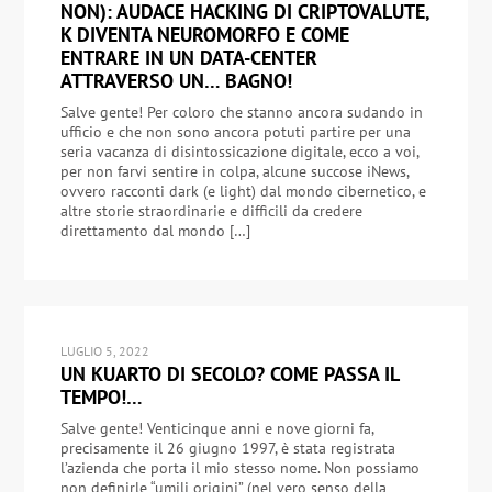
NON): AUDACE HACKING DI CRIPTOVALUTE,
K DIVENTA NEUROMORFO E COME
ENTRARE IN UN DATA-CENTER
ATTRAVERSO UN… BAGNO!
Salve gente! Per coloro che stanno ancora sudando in
ufficio e che non sono ancora potuti partire per una
seria vacanza di disintossicazione digitale, ecco a voi,
per non farvi sentire in colpa, alcune succose iNews,
ovvero racconti dark (e light) dal mondo cibernetico, e
altre storie straordinarie e difficili da credere
direttamento dal mondo […]
LUGLIO 5, 2022
UN KUARTO DI SECOLO? COME PASSA IL
TEMPO!…
Salve gente! Venticinque anni e nove giorni fa,
precisamente il 26 giugno 1997, è stata registrata
l’azienda che porta il mio stesso nome. Non possiamo
non definirle “umili origini” (nel vero senso della