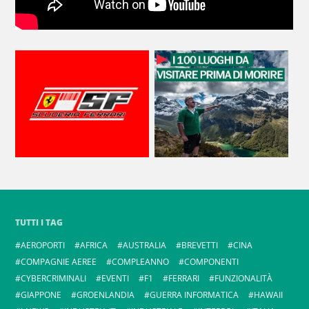
TUTTI I TAG
AEROPORTI
AFRICA
AUSTRALIA
BREVETTI
CINA
COMPAGNIE AEREE
COMPLEANNO
COMPONENTI
CYBERCRIMINALI
EVENTI
F1
FERRARI
FUNZIONALITÀ
GIAPPONE
GROENLANDIA
GUERRA INFORMATICA
HAWAII