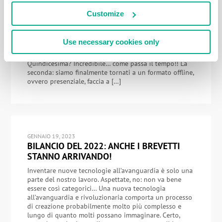
QUESTA VOLTA DI PERSONA!
Customize
Trombe, rullo di tamburi, applausi, acclamazioni, fischi!
Ecco due fantastiche notizie per voi: una ottima, l’altra
ancora meglio… La prima: quest’anno si terrà la nostra
Use necessary cookies only
quindicesima conferenza annuale sulla sicurezza
informatica, il Security Analyst Summit (SAS).
Quindicesima? Incredibile… come passa il tempo!! La
seconda: siamo finalmente tornati a un formato offline,
ovvero presenziale, faccia a […]
GENNAIO 19, 2023
BILANCIO DEL 2022: ANCHE I BREVETTI
STANNO ARRIVANDO!
Inventare nuove tecnologie all’avanguardia è solo una
parte del nostro lavoro. Aspettate, no: non va bene
essere così categorici… Una nuova tecnologia
all’avanguardia e rivoluzionaria comporta un processo
di creazione probabilmente molto più complesso e
lungo di quanto molti possano immaginare. Certo,