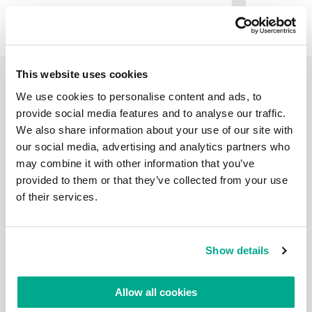
This website uses cookies
We use cookies to personalise content and ads, to
provide social media features and to analyse our traffic.
FEBBRAIO 27, 2024
I PREMI NON SONO MAI TROPPI.
We also share information about your use of our site with
SOPRATTUTTO SE SI TRATTA DI PREMI
our social media, advertising and analytics partners who
EUROPEI!
may combine it with other information that you’ve
Infatti, quando la tua azienda viene premiata con il
provided to them or that they’ve collected from your use
titolo di "Product of the year" da nientemeno che AV-
of their services.
Comparatives, non è possibile non recarsi di persona
in Tirolo per riceverlo
Show details
GIUGNO 27, 2023
Allow all cookies
I VERTICI DI INFOSEC: DI NUOVO AL SAS,