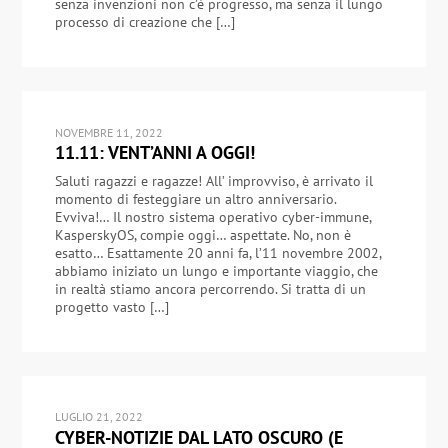
senza invenzioni non c’è progresso, ma senza il lungo
processo di creazione che […]
NOVEMBRE 11, 2022
11.11: VENT’ANNI A OGGI!
Saluti ragazzi e ragazze! All’ improvviso, è arrivato il
momento di festeggiare un altro anniversario.
Evviva!… Il nostro sistema operativo cyber-immune,
KasperskyOS, compie oggi… aspettate. No, non è
esatto… Esattamente 20 anni fa, l’11 novembre 2002,
abbiamo iniziato un lungo e importante viaggio, che
in realtà stiamo ancora percorrendo. Si tratta di un
progetto vasto […]
LUGLIO 21, 2022
CYBER-NOTIZIE DAL LATO OSCURO (E