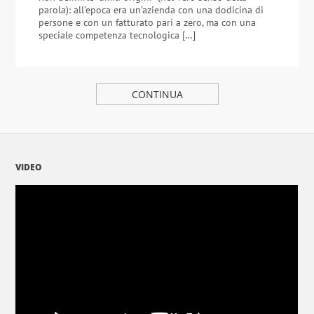
parola): all’epoca era un’azienda con una dodicina di
persone e con un fatturato pari a zero, ma con una
speciale competenza tecnologica […]
CONTINUA
VIDEO