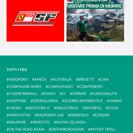
TUTTI I TAG
AEROPORTI
AFRICA
AUSTRALIA
BREVETTI
CINA
COMPAGNIE AEREE
COMPLEANNO
COMPONENTI
CYBERCRIMINALI
EVENTI
F1
FERRARI
FUNZIONALITÀ
GIAPPONE
GROENLANDIA
GUERRA INFORMATICA
HAWAII
I-NEWS
INDUSTRIA IT
INDUSTRIALE
INTERPOL
ITALIA
KAMCHATKA
KASPERSKY LAB
KIMBERLEY
LONDRA
MALWARE
MERCATO
NUOVA ZELANDA
ON THE ROAD AGAIN
ONTHEROADAGAIN
PATENT TROLL