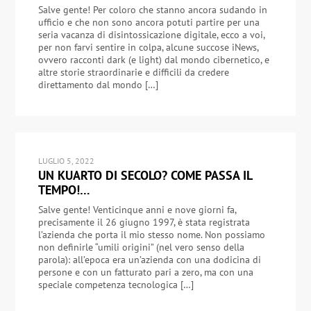
Salve gente! Per coloro che stanno ancora sudando in
ufficio e che non sono ancora potuti partire per una
seria vacanza di disintossicazione digitale, ecco a voi,
per non farvi sentire in colpa, alcune succose iNews,
ovvero racconti dark (e light) dal mondo cibernetico, e
altre storie straordinarie e difficili da credere
direttamento dal mondo […]
LUGLIO 5, 2022
UN KUARTO DI SECOLO? COME PASSA IL
TEMPO!…
Salve gente! Venticinque anni e nove giorni fa,
precisamente il 26 giugno 1997, è stata registrata
l’azienda che porta il mio stesso nome. Non possiamo
non definirle “umili origini” (nel vero senso della
parola): all’epoca era un’azienda con una dodicina di
persone e con un fatturato pari a zero, ma con una
speciale competenza tecnologica […]