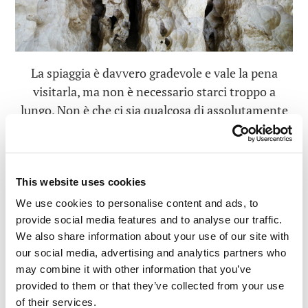
La spiaggia è davvero gradevole e vale la pena
visitarla, ma non è necessario starci troppo a
lungo. Non è che ci sia qualcosa di assolutamente
straordinario. Se doveste capitare da queste parti,
dopo essere scesi nella gola, vi consigliamo di
camminare per mezzo chilometro e poi di tornare
This website uses cookies
indietro, avrete visto la parte migliore.
We use cookies to personalise content and ads, to
E ora passiamo a qualcosa di completamente
provide social media features and to analyse our traffic.
diverso…
We also share information about your use of our site with
our social media, advertising and analytics partners who
Coccodrilli!
may combine it with other information that you’ve
provided to them or that they’ve collected from your use
Possono essere grandi COSÌ:
of their services.