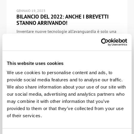
GENNAIO 19, 2023
BILANCIO DEL 2022: ANCHE I BREVETTI
STANNO ARRIVANDO!
Inventare nuove tecnologie all’avanguardia è solo una
parte del nostro lavoro. Aspettate, no: non va bene
essere così categorici… Una nuova tecnologia
all’avanguardia e rivoluzionaria comporta un processo
di creazione probabilmente molto più complesso e
lungo di quanto molti possano immaginare. Certo,
This website uses cookies
senza invenzioni non c’è progresso, ma senza il lungo
processo di creazione che […]
We use cookies to personalise content and ads, to
provide social media features and to analyse our traffic.
We also share information about your use of our site with
our social media, advertising and analytics partners who
may combine it with other information that you’ve
NOVEMBRE 11, 2022
11.11: VENT’ANNI A OGGI!
provided to them or that they’ve collected from your use
of their services.
Saluti ragazzi e ragazze! All’ improvviso, è arrivato il
momento di festeggiare un altro anniversario.
Evviva!… Il nostro sistema operativo cyber-immune,
KasperskyOS, compie oggi… aspettate. No, non è