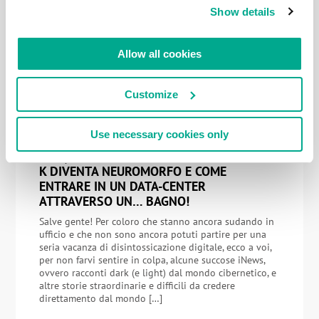
esatto… Esattamente 20 anni fa, l’11 novembre 2002,
Show details
abbiamo iniziato un lungo e importante viaggio, che
in realtà stiamo ancora percorrendo. Si tratta di un
progetto vasto […]
Allow all cookies
Customize
LUGLIO 21, 2022
Use necessary cookies only
CYBER-NOTIZIE DAL LATO OSCURO (E
NON): AUDACE HACKING DI CRIPTOVALUTE,
K DIVENTA NEUROMORFO E COME
ENTRARE IN UN DATA-CENTER
ATTRAVERSO UN… BAGNO!
Salve gente! Per coloro che stanno ancora sudando in
ufficio e che non sono ancora potuti partire per una
seria vacanza di disintossicazione digitale, ecco a voi,
per non farvi sentire in colpa, alcune succose iNews,
ovvero racconti dark (e light) dal mondo cibernetico, e
altre storie straordinarie e difficili da credere
direttamento dal mondo […]