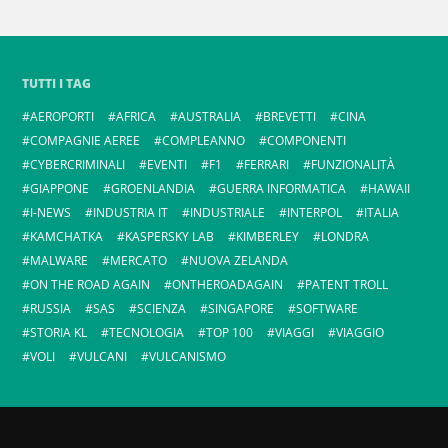
TUTTI I TAG
AEROPORTI
AFRICA
AUSTRALIA
BREVETTI
CINA
COMPAGNIE AEREE
COMPLEANNO
COMPONENTI
CYBERCRIMINALI
EVENTI
F1
FERRARI
FUNZIONALITÀ
GIAPPONE
GROENLANDIA
GUERRA INFORMATICA
HAWAII
I-NEWS
INDUSTRIA IT
INDUSTRIALE
INTERPOL
ITALIA
KAMCHATKA
KASPERSKY LAB
KIMBERLEY
LONDRA
MALWARE
MERCATO
NUOVA ZELANDA
ON THE ROAD AGAIN
ONTHEROADAGAIN
PATENT TROLL
RUSSIA
SAS
SCIENZA
SINGAPORE
SOFTWARE
STORIA KL
TECNOLOGIA
TOP 100
VIAGGI
VIAGGIO
VOLI
VULCANI
VULCANISMO