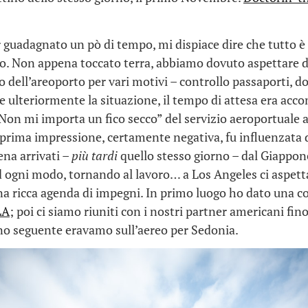
guadagnato un pò di tempo, mi dispiace dire che tutto è
io. Non appena toccato terra, abbiamo dovuto aspettare 
no dell’areoporto per vari motivi – controllo passaporti, 
e ulteriormente la situazione, il tempo di attesa era ac
“Non mi importa un fico secco” del servizio aeroportuale
prima impressione, certamente negativa, fu influenzata d
na arrivati –
più tardi
quello stesso giorno – dal Giappon
 ogni modo, tornando al lavoro… a Los Angeles ci aspett
na ricca agenda di impegni. In primo luogo ho dato una 
LA
; poi ci siamo riuniti con i nostri partner americani fino
orno seguente eravamo sull’aereo per Sedonia.