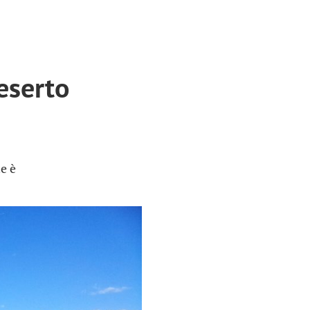
eserto
e è