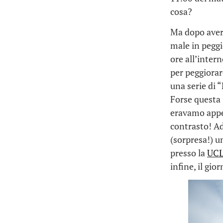
cosa?
Ma dopo aver 
male in pegg
ore all’inter
per peggiorar
una serie di 
Forse questa 
eravamo appe
contrasto! Ad
(sorpresa!) u
presso la
UC
infine, il gi