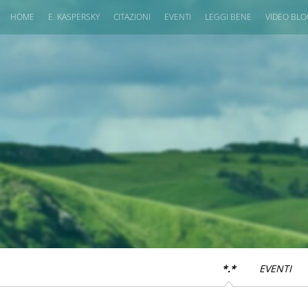
HOME
E. KASPERSKY
CITAZIONI
EVENTI
LEGGI BENE
VIDEO BL
*.*
EVENTI