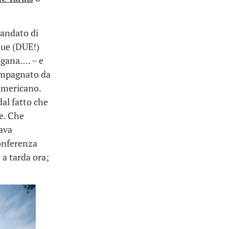
 andato di
due (DUE!)
dogana…. – e
compagnato da
 americano.
al fatto che
e. Che
ava
conferenza
 a tarda ora;