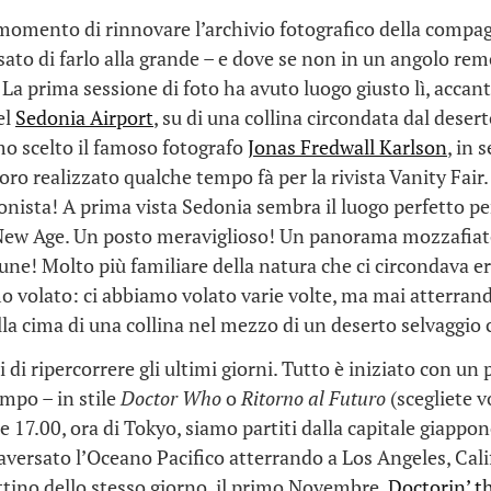
 momento di rinnovare l’archivio fotografico della compag
to di farlo alla grande – e dove se non in un angolo re
La prima sessione di foto ha avuto luogo giusto lì, accanto
el
Sedonia Airport
, su di una collina circondata dal dese
o scelto il famoso fotografo
Jonas Fredwall Karlson
, in 
voro realizzato qualche tempo fà per la rivista Vanity Fair
onista! A prima vista Sedonia sembra il luogo perfetto per
w Age. Un posto meraviglioso! Un panorama mozzafiat
une! Molto più familiare della natura che ci circondava era
o volato: ci abbiamo volato varie volte, ma mai atterrand
la cima di una collina nel mezzo di un deserto selvaggio
di ripercorrere gli ultimi giorni. Tutto è iniziato con un 
empo – in stile
Doctor Who
o
Ritorno al Futuro
(scegliete vo
 17.00, ora di Tokyo, siamo partiti dalla capitale giappon
versato l’Oceano Pacifico atterrando a Los Angeles, Calif
tino dello stesso giorno, il primo Novembre.
Doctorin’ t