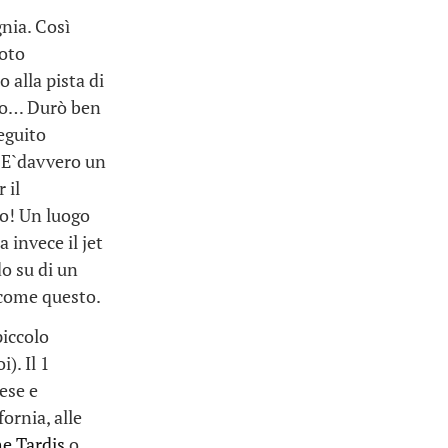
nia. Così
moto
 alla pista di
rto… Durò ben
seguito
. E`davvero un
 il
o! Un luogo
 invece il jet
o su di un
 come questo.
piccolo
i). Il 1
ese e
ornia, alle
he Tardis
o