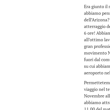
Era giunto il
abbiamo pensa
dell’Arizona? 
atterraggio d
6 ore! Abbiam
all’ottimo la
gran professi
movimento Ne
fuori dal com
su cui abbiam
aeroporto nel
Permettetemi 
viaggio nel t
Novembre alle
abbiamo attra
11.00 del mat