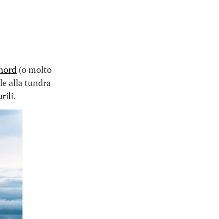
nord
(o molto
e alla tundra
rili
.