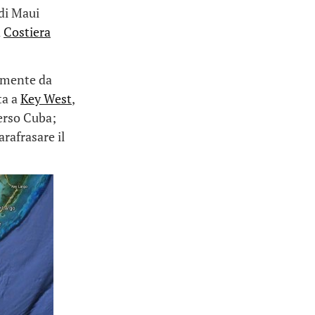
di Maui
a
Costiera
tamente da
ta a
Key West
,
erso Cuba;
rafrasare il