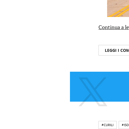
Continua a l
LEGGI I C
#CURILI
#ISO