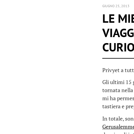
GIUGNO 25, 2013
LE MI
VIAGG
CURI
Privyet a tut
Gli ultimi 15
tornata nella
mi ha permess
tastiera e pr
In totale, so
Gerusalemm