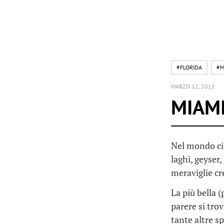
#FLORIDA
#M
MARZO 12, 2015
MIAMI
Nel mondo ci 
laghi, geyser,
meraviglie cre
La più bella 
parere si tro
tante altre s