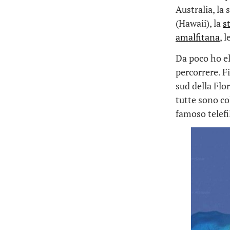
Australia, la 
(Hawaii), la
s
amalfitana
, 
Da poco ho el
percorrere. F
sud della Flo
tutte sono co
famoso telefi