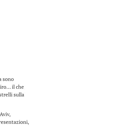
ra sono
iro… il che
relli sulla
 Aviv,
presentazioni,