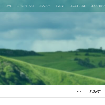
HOME
E. KASPERSKY
CITAZIONI
EVENTI
LEGGI BENE
VIDEO BL
*.*
EVENTI