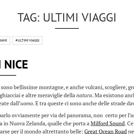
TAG: ULTIMI VIAGGI
IAMI
#ULTIMI VIAGGI
 NICE
sono bellissime montagne, e anche vulcani, scogliere, grot
 ghiacciai e altre meraviglie della
natura
. Ma esistono anc
ate dall’
uomo
. E tra queste ci sono anche delle strade d
(parlo ovviamente per via del panorama, non certo per l’a
va in Nuova Zelanda, qualle che porta a
Milford Sound
. C
parse per il mondo altrettanto belle:
Great Ocean Road
nel