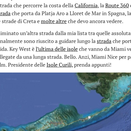
strada che percorre la costa della
California
, la
Route 360
trada
che porta da Platja Aro a Lloret de Mar in Spagna, l
le strade di Creta e
molte altre
che devo ancora vedere.
iminato un’altra strada dalla mia lista tra quelle assolu
inalmente sono riuscito a guidare lungo la
strada
che por
rida. Key West è
l’ultima delle isole
che vanno da Miami v
llegate da una lunga strada. Bello. Anzi, Miami Nice per pa
lm. Presidente delle
Isole Curili,
prenda appunti!