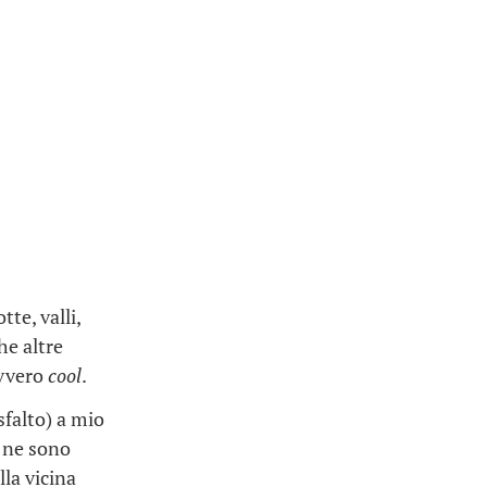
te, valli,
he altre
avvero
cool
.
sfalto) a mio
e ne sono
la vicina