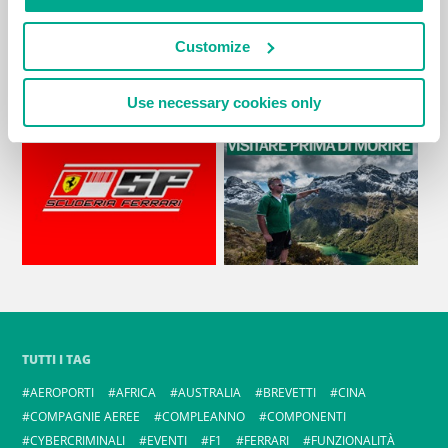
Customize
Use necessary cookies only
TUTTI I TAG
AEROPORTI
AFRICA
AUSTRALIA
BREVETTI
CINA
COMPAGNIE AEREE
COMPLEANNO
COMPONENTI
CYBERCRIMINALI
EVENTI
F1
FERRARI
FUNZIONALITÀ