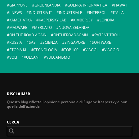
GIAPPONE
GROENLANDIA
GUERRA INFORMATICA
HAWAII
I-NEWS
INDUSTRIA IT
INDUSTRIALE
INTERPOL
ITALIA
KAMCHATKA
KASPERSKY LAB
KIMBERLEY
LONDRA
MALWARE
MERCATO
NUOVA ZELANDA
ON THE ROAD AGAIN
ONTHEROADAGAIN
PATENT TROLL
RUSSIA
SAS
SCIENZA
SINGAPORE
SOFTWARE
STORIA KL
TECNOLOGIA
TOP 100
VIAGGI
VIAGGIO
VOLI
VULCANI
VULCANISMO
DISCLAIMER
Questo blog riflette l'opinione personale di Eugene Kaspersky e non
quella dell'azienda
CERCA