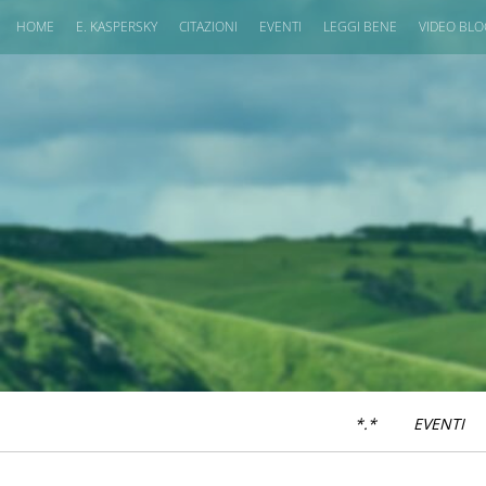
HOME
E. KASPERSKY
CITAZIONI
EVENTI
LEGGI BENE
VIDEO BL
*.*
EVENTI