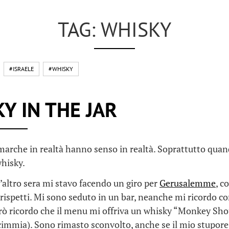
TAG: WHISKY
#ISRAELE
#WHISKY
Y IN THE JAR
marche in realtà hanno senso in realtà. Soprattutto quan
whisky.
’altro sera mi stavo facendo un giro per
Gerusalemme
, c
i rispetti. Mi sono seduto in un bar, neanche mi ricordo c
rò ricordo che il menu mi offriva un whisky “Monkey Sho
scimmia). Sono rimasto sconvolto, anche se il mio stupor