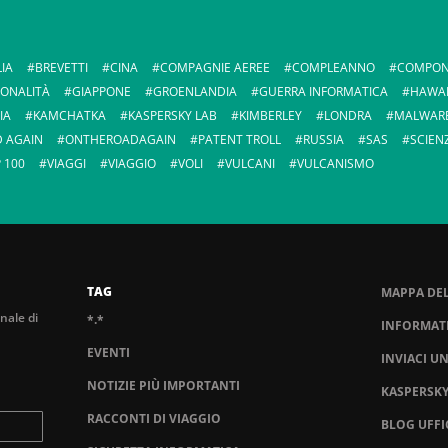
IA
BREVETTI
CINA
COMPAGNIE AEREE
COMPLEANNO
COMPON
IONALITÀ
GIAPPONE
GROENLANDIA
GUERRA INFORMATICA
HAWAI
IA
KAMCHATKA
KASPERSKY LAB
KIMBERLEY
LONDRA
MALWAR
D AGAIN
ONTHEROADAGAIN
PATENT TROLL
RUSSIA
SAS
SCIEN
 100
VIAGGI
VIAGGIO
VOLI
VULCANI
VULCANISMO
TAG
MAPPA DEL
nale di
*.*
INFORMATI
EVENTI
INVIACI U
NOTIZIE PIÙ IMPORTANTI
KASPERSK
RACCONTI DI VIAGGIO
BLOG UFFI