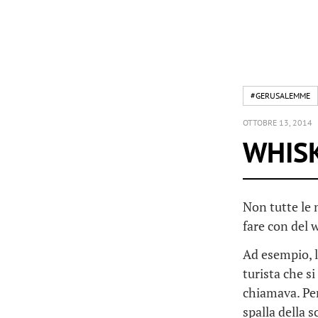
#GERUSALEMME
OTTOBRE 13, 2014
WHISK
Non tutte le 
fare con del 
Ad esempio, l
turista che s
chiamava. Pe
spalla della 