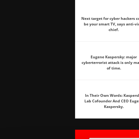
Next target for cyber hackers c
be your smart TV, says anti-vi
chief.
Eugene Kaspersky: major
cyberterrorist attack is only ma
of time.
In Their Own Words: Kaspers
Lab Cofounder And CEO Euge
Kaspersky.