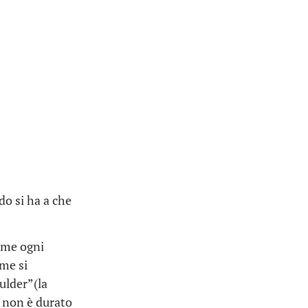
do si ha a che
ome ogni
ome si
ulder”(la
e non è durato