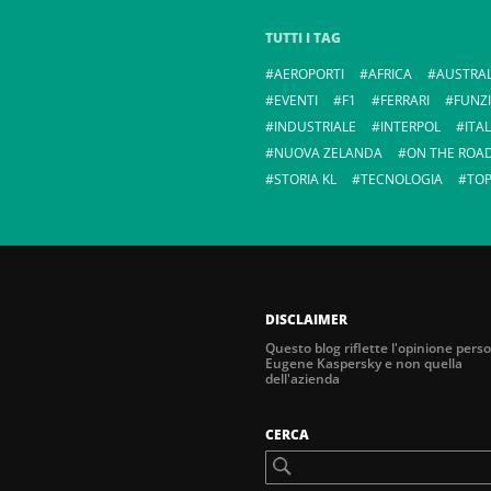
TUTTI I TAG
AEROPORTI
AFRICA
AUSTRAL
EVENTI
F1
FERRARI
FUNZ
INDUSTRIALE
INTERPOL
ITAL
NUOVA ZELANDA
ON THE ROA
STORIA KL
TECNOLOGIA
TOP
DISCLAIMER
Questo blog riflette l'opinione perso
Eugene Kaspersky e non quella
dell'azienda
CERCA