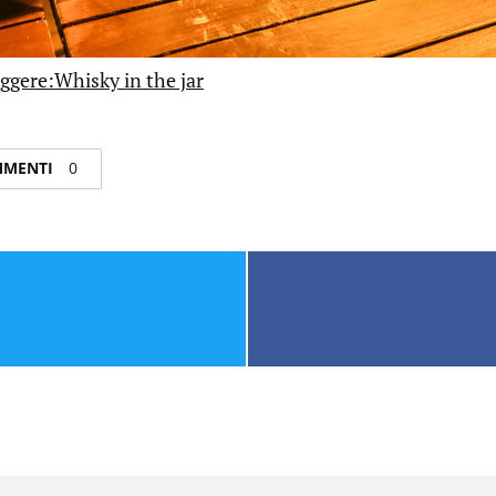
ggere:Whisky in the jar
OMMENTI
0