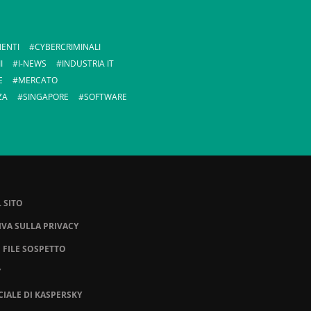
ENTI
CYBERCRIMINALI
I
I-NEWS
INDUSTRIA IT
E
MERCATO
ZA
SINGAPORE
SOFTWARE
 SITO
VA SULLA PRIVACY
N FILE SOSPETTO
Y
CIALE DI KASPERSKY