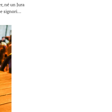
r, né un Jura
 e signori…