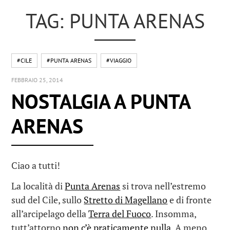
TAG: PUNTA ARENAS
#CILE
#PUNTA ARENAS
#VIAGGIO
FEBBRAIO 25, 2014
NOSTALGIA A PUNTA
ARENAS
Ciao a tutti!
La località di
Punta Arenas
si trova nell’estremo
sud del Cile, sullo
Stretto di Magellano
e di fronte
all’arcipelago della
Terra del Fuoco
. Insomma,
tutt’attorno
non c’è praticamente nulla
. A meno