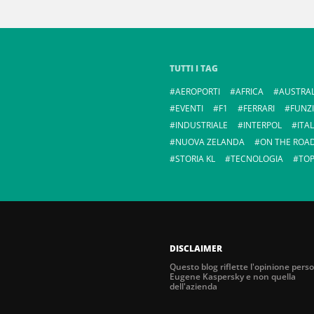
TUTTI I TAG
AEROPORTI
AFRICA
AUSTRAL
EVENTI
F1
FERRARI
FUNZ
INDUSTRIALE
INTERPOL
ITAL
NUOVA ZELANDA
ON THE ROA
STORIA KL
TECNOLOGIA
TOP
DISCLAIMER
Questo blog riflette l'opinione perso
Eugene Kaspersky e non quella
dell'azienda