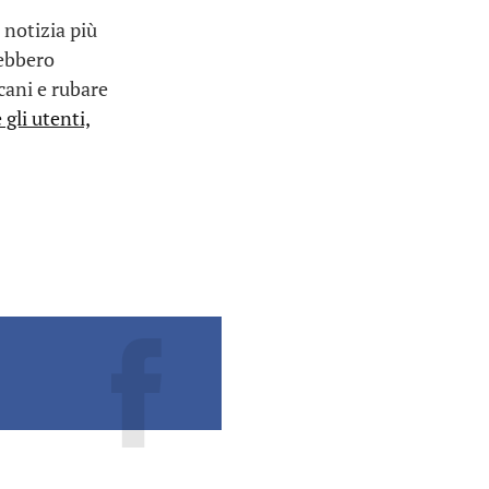
 notizia più
rebbero
cani e rubare
gli utenti,