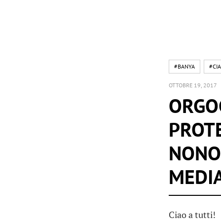
#BANYA
#CIA
OTTOBRE 19, 2017
ORGOG
PROTE
NONOS
MEDIA
Ciao a tutti!