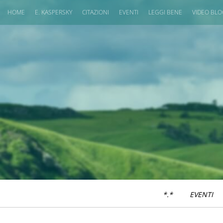
HOME
E. KASPERSKY
CITAZIONI
EVENTI
LEGGI BENE
VIDEO BL
*.*
EVENTI