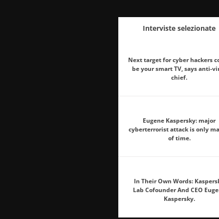
Interviste selezionate
Next target for cyber hackers c
be your smart TV, says anti-vi
chief.
Eugene Kaspersky: major
cyberterrorist attack is only ma
of time.
In Their Own Words: Kaspers
Lab Cofounder And CEO Euge
Kaspersky.