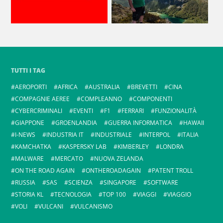
TUTTI I TAG
AEROPORTI
AFRICA
AUSTRALIA
BREVETTI
CINA
COMPAGNIE AEREE
COMPLEANNO
COMPONENTI
CYBERCRIMINALI
EVENTI
F1
FERRARI
FUNZIONALITÀ
GIAPPONE
GROENLANDIA
GUERRA INFORMATICA
HAWAII
I-NEWS
INDUSTRIA IT
INDUSTRIALE
INTERPOL
ITALIA
KAMCHATKA
KASPERSKY LAB
KIMBERLEY
LONDRA
MALWARE
MERCATO
NUOVA ZELANDA
ON THE ROAD AGAIN
ONTHEROADAGAIN
PATENT TROLL
RUSSIA
SAS
SCIENZA
SINGAPORE
SOFTWARE
STORIA KL
TECNOLOGIA
TOP 100
VIAGGI
VIAGGIO
VOLI
VULCANI
VULCANISMO