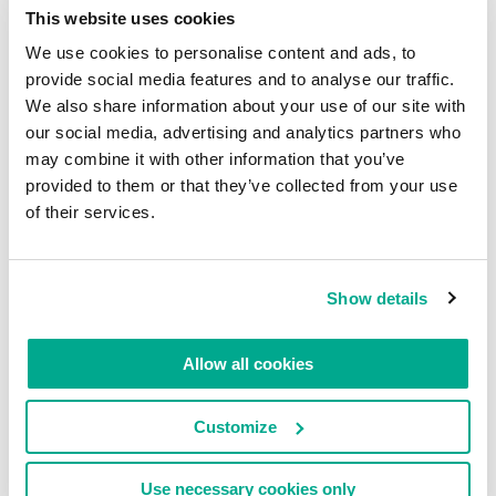
This website uses cookies
fiducia in un’azienda è un tema che viene preso
molto sul serio. La rivista
WirtschaftsWoche
We use cookies to personalise content and ads, to
pubblica periodicamente una ricerca in costante
provide social media features and to analyse our traffic.
We also share information about your use of our site with
evoluzione che riguarda la fiducia nelle aziende, e
our social media, advertising and analytics partners who
che coinvolge oltre 300 mila intervistati. Nella
may combine it with other information that you’ve
categoria “software” (notate bene, non parliamo di
provided to them or that they’ve collected from your use
antivirus o cybersecurity), ci troviamo in
quarta
of their services.
posizione
e il livello generale di fiducia riposto in
Kaspersky Lab è sempre piuttosto alto, più alto di
quelli di alti competitor, indipendentemente dal
Show details
paese di origine.
Allow all cookies
Customize
Use necessary cookies only