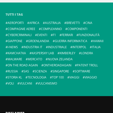
TUTTI I TAG
AEROPORTI
AFRICA
AUSTRALIA
BREVETTI
CINA
COMPAGNIE AEREE
COMPLEANNO
COMPONENTI
CYBERCRIMINALI
EVENTI
F1
FERRARI
FUNZIONALITÀ
GIAPPONE
GROENLANDIA
GUERRA INFORMATICA
HAWAII
I-NEWS
INDUSTRIA IT
INDUSTRIALE
INTERPOL
ITALIA
KAMCHATKA
KASPERSKY LAB
KIMBERLEY
LONDRA
MALWARE
MERCATO
NUOVA ZELANDA
ON THE ROAD AGAIN
ONTHEROADAGAIN
PATENT TROLL
RUSSIA
SAS
SCIENZA
SINGAPORE
SOFTWARE
STORIA KL
TECNOLOGIA
TOP 100
VIAGGI
VIAGGIO
VOLI
VULCANI
VULCANISMO