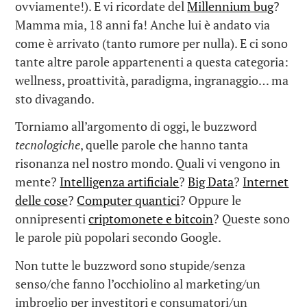
ovviamente!). E vi ricordate del
Millennium bug
?
Mamma mia, 18 anni fa! Anche lui è andato via
come è arrivato (tanto rumore per nulla). E ci sono
tante altre parole appartenenti a questa categoria:
wellness, proattività, paradigma, ingranaggio… ma
sto divagando.
Torniamo all’argomento di oggi, le buzzword
tecnologiche
, quelle parole che hanno tanta
risonanza nel nostro mondo. Quali vi vengono in
mente?
Intelligenza artificiale
?
Big Data
?
Internet
delle cose
?
Computer quantici
? Oppure le
onnipresenti
criptomonete e bitcoin
? Queste sono
le parole più popolari secondo Google.
Non tutte le buzzword sono stupide/senza
senso/che fanno l’occhiolino al marketing/un
imbroglio per investitori e consumatori/un