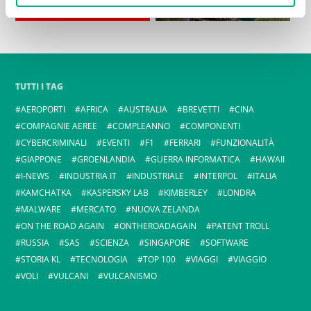
TUTTI I TAG
AEROPORTI
AFRICA
AUSTRALIA
BREVETTI
CINA
COMPAGNIE AEREE
COMPLEANNO
COMPONENTI
CYBERCRIMINALI
EVENTI
F1
FERRARI
FUNZIONALITÀ
GIAPPONE
GROENLANDIA
GUERRA INFORMATICA
HAWAII
I-NEWS
INDUSTRIA IT
INDUSTRIALE
INTERPOL
ITALIA
KAMCHATKA
KASPERSKY LAB
KIMBERLEY
LONDRA
MALWARE
MERCATO
NUOVA ZELANDA
ON THE ROAD AGAIN
ONTHEROADAGAIN
PATENT TROLL
RUSSIA
SAS
SCIENZA
SINGAPORE
SOFTWARE
STORIA KL
TECNOLOGIA
TOP 100
VIAGGI
VIAGGIO
VOLI
VULCANI
VULCANISMO